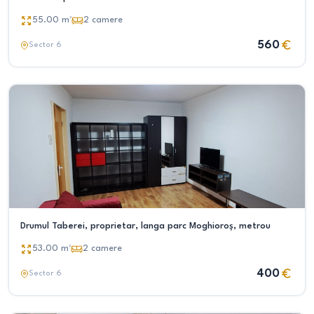
55.00
m²
2
camere
560
Sector 6
Drumul Taberei, proprietar, langa parc Moghioroș, metrou
53.00
m²
2
camere
400
Sector 6