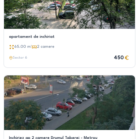
apartament de inchiriat
65.00
m²
2
camere
450
Sector 6
Inchiriez ap 2 camere Drumul Taberei - Metrou