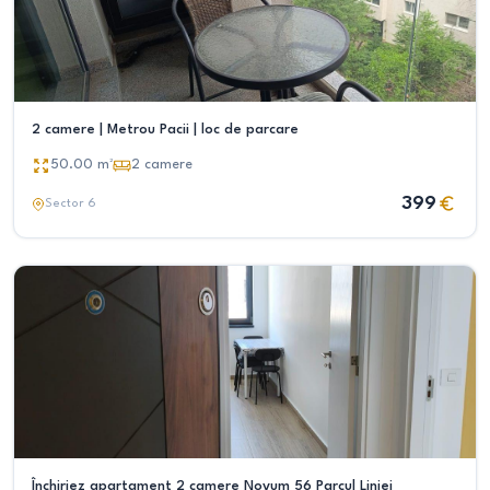
2 camere | Metrou Pacii | loc de parcare
50.00
m²
2
camere
399
Sector 6
Închiriez apartament 2 camere Novum 56 Parcul Liniei