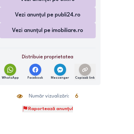
Vezi anunțul pe
publi24.ro
Vezi anunțul pe
imobiliare.ro
Distribuie proprietatea
WhatsApp
Facebook
Messenger
Copiază link
Număr vizualizări:
6
Raportează anunțul