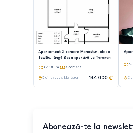
Apartament 3 camere Manastur, aleea
Apar
Tazlău, lângă Baza sportivă La Terenuri
5
47.00
m²
3
camere
144 000
Cluj-Napoca
, Mănăștur
Clu
Abonează-te la newslet