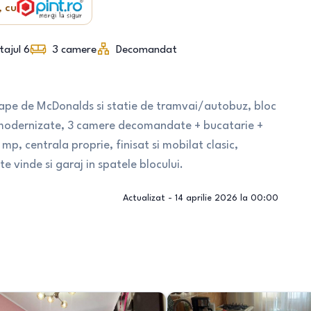
, cu
tajul 6
3
camere
Decomandat
oape de McDonalds si statie de tramvai/autobuz, bloc
uri modernizate, 3 camere decomandate + bucatarie +
p, centrala proprie, finisat si mobilat clasic,
 vinde si garaj in spatele blocului.
Actualizat -
14 aprilie 2026 la 00:00