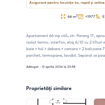
Asigurare pentru locuința ta, rapid și online
2
66
m
<1977
E
Apartament 66 mp utili, str. Parang 17, apr
izolat termic, interfon, etaj 6/10 cu 2 lift
baie + hol + debara + camara + 2 balcoane 7 m
parchet, termopane, lavabil. Separat se poate
Adăugat -
13 aprilie 2026 la 23:58
Proprietăți similare