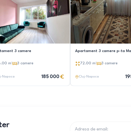
tament 3 camere
Apartament 3 camere p-ta Ma
6.00
m²
3
camere
72.00
m²
3
camere
185 000
19
j-Napoca
Cluj-Napoca
ter