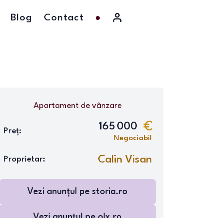
Blog
Contact
Apartament
de vânzare
165 000
Preț:
Negociabil
Calin Visan
Proprietar:
Vezi anunțul pe
storia.ro
Vezi anunțul pe
olx.ro