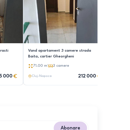
rasti
Vand apartament 3 camere strada
Apartamen
Baita, cartier Gheorgheni
inclusa
71.00
m²
3
camere
59.00
5 000
212 000
Cluj-Napoca
Cluj-Nap
Abonare