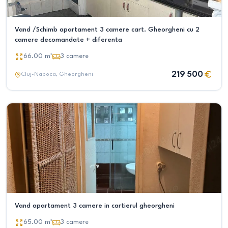
Vand /Schimb apartament 3 camere cart. Gheorgheni cu 2
camere decomandate + diferenta
66.00
m²
3
camere
219 500
Cluj-Napoca
, Gheorgheni
Vand apartament 3 camere in cartierul gheorgheni
65.00
m²
3
camere