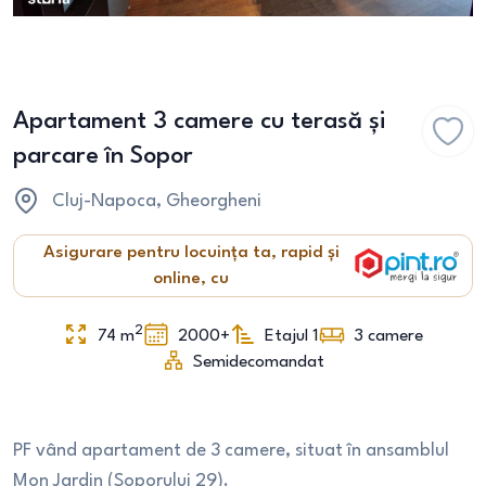
Apartament 3 camere cu terasă și
parcare în Sopor
Cluj-Napoca
, Gheorgheni
Asigurare pentru locuința ta, rapid și
online, cu
2
74
m
2000+
Etajul 1
3
camere
Semidecomandat
PF vând apartament de 3 camere, situat în ansamblul
Mon Jardin (Soporului 29).