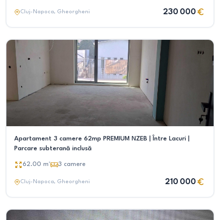
230 000
Cluj-Napoca
, Gheorgheni
Apartament 3 camere 62mp PREMIUM NZEB | Între Lacuri |
Parcare subterană inclusă
62.00
m²
3
camere
210 000
Cluj-Napoca
, Gheorgheni