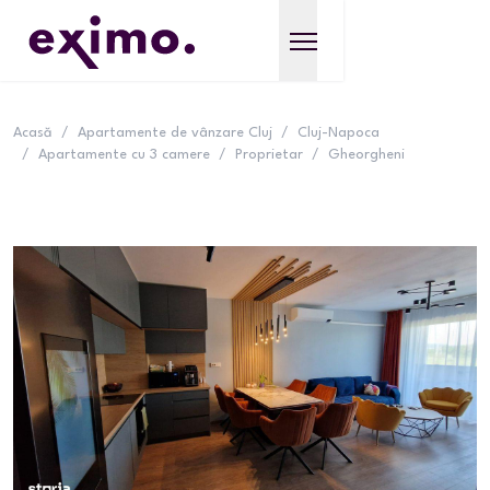
Acasă
/
Apartamente de vânzare Cluj
/
Cluj-Napoca
/
Apartamente cu 3 camere
/
Proprietar
/
Gheorgheni