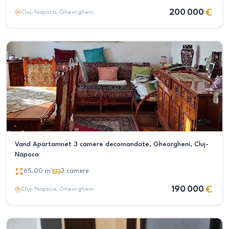
200 000
Cluj-Napoca
, Gheorgheni
Vand Apartamnet 3 camere decomandate, Gheorgheni, Cluj-
Napoca
65.00
m²
3
camere
190 000
Cluj-Napoca
, Gheorgheni