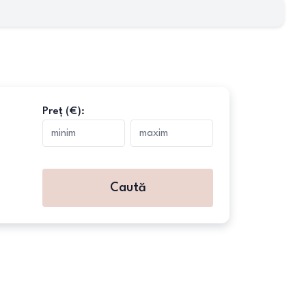
Preț (€):
Caută