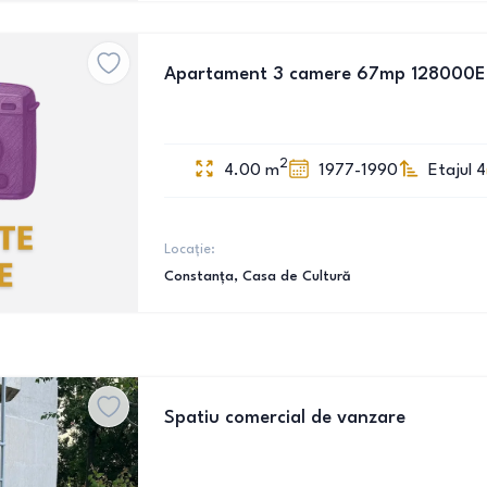
Apartament 3 camere 67mp 128000E
2
4.00
m
1977-1990
Etajul 4
Locație:
Constanța
, Casa de Cultură
Spatiu comercial de vanzare