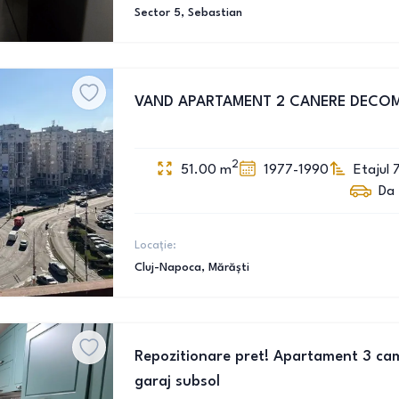
Sector 5
, Sebastian
VAND APARTAMENT 2 CANERE DECO
2
51.00
m
1977-1990
Etajul 
Da
Locație:
Cluj-Napoca
, Mărăști
Repozitionare pret! Apartament 3 cam
garaj subsol