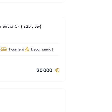
nt si CF ( s25 , vw)
4
1
cameră
Decomandat
20 000