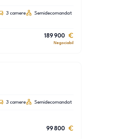
3
camere
Semidecomandat
189 900
Negociabil
3
camere
Semidecomandat
99 800