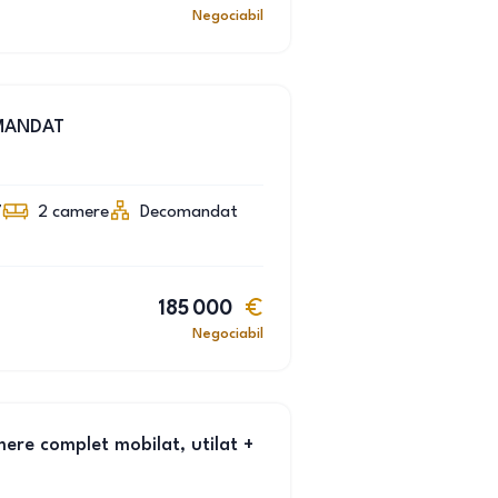
Negociabil
MANDAT
7
2
camere
Decomandat
185 000
Negociabil
ere complet mobilat, utilat +