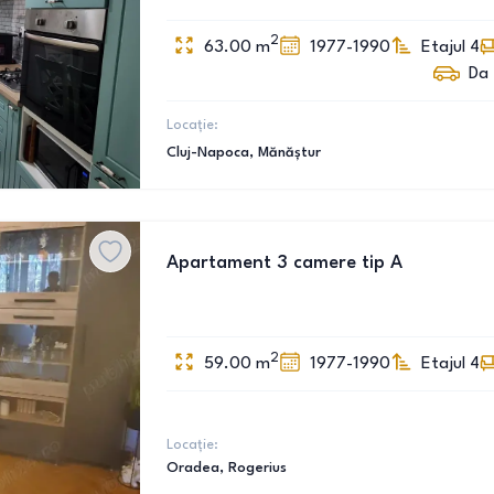
2
63.00
m
1977-1990
Etajul 4
Da
Locație:
Cluj-Napoca
, Mănăștur
Apartament 3 camere tip A
2
59.00
m
1977-1990
Etajul 4
Locație:
Oradea
, Rogerius