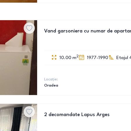
Vand garsoniera cu numar de apartame
2
10.00
m
1977-1990
Etajul 
Locație:
Oradea
2 decomandate Lapus Arges