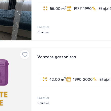
2
55.00
m
1977-1990
Etajul 
Locație:
Craiova
Vanzare garsoniera
2
42.00
m
1990-2000
Etajul
Locație:
Craiova