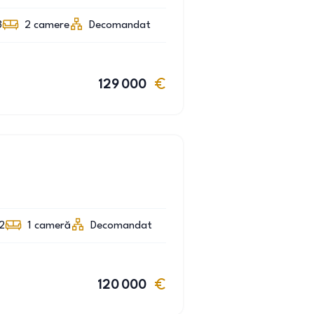
3
2
camere
Decomandat
129 000
 2
1
cameră
Decomandat
120 000