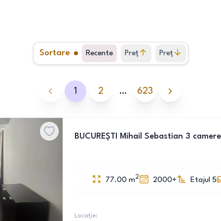
Sortare
Recente
Preț
Preț
crescător
descrescător
1
2
…
623
BUCUREȘTI Mihail Sebastian 3 camere
2
77.00
m
2000+
Etajul 5
Locație: