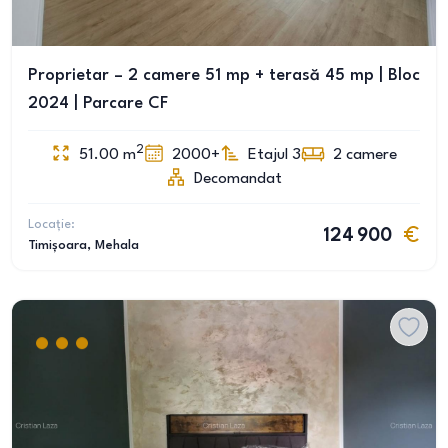
Proprietar – 2 camere 51 mp + terasă 45 mp | Bloc
2024 | Parcare CF
2
51.00
m
2000+
Etajul 3
2
camere
Decomandat
Locație:
124 900
Timișoara
, Mehala