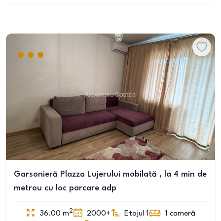
Garsonieră Plazza Lujerului mobilată , la 4 min de
metrou cu loc parcare adp
2
36.00
m
2000+
Etajul 1
1
cameră