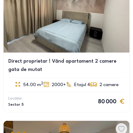
Direct proprietar ! Vând apartament 2 camere
gata de mutat
2
54.00
m
2000+
Etajul 4
2
camere
Locație:
80 000
Sector 5