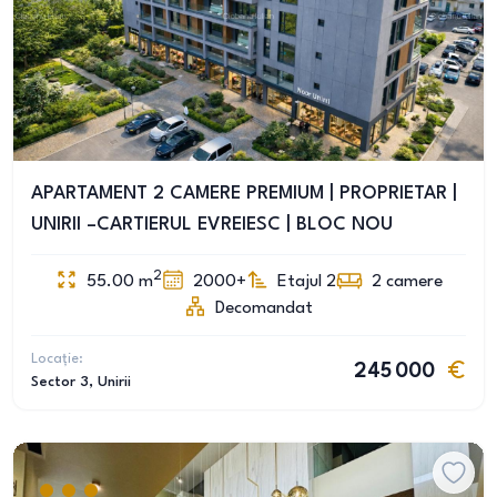
APARTAMENT 2 CAMERE PREMIUM | PROPRIETAR |
UNIRII –CARTIERUL EVREIESC | BLOC NOU
2
55.00
m
2000+
Etajul 2
2
camere
Decomandat
Locație:
245 000
Sector 3
, Unirii