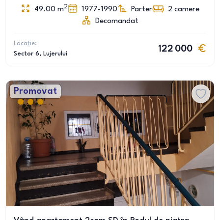
2
49.00
m
1977-1990
Parter
2
camere
Decomandat
Locație:
122 000
Sector 6
, Lujerului
Promovat