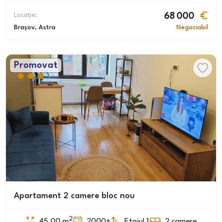
Locație:
68 000
Brașov
, Astra
Negociabil
Promovat
Apartament 2 camere bloc nou
2
45.00
m
2000+
Etajul 1
2
camere