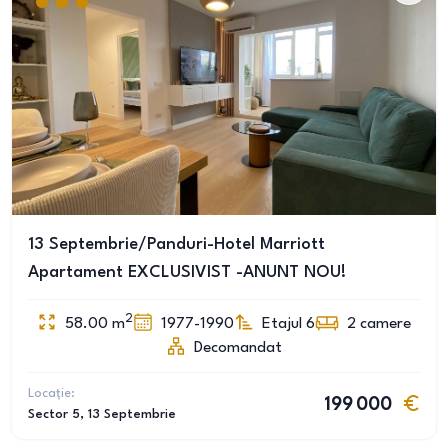
13 Septembrie/Panduri-Hotel Marriott
Apartament EXCLUSIVIST -ANUNT NOU!
2
58.00
m
1977-1990
Etajul 6
2
camere
Decomandat
Locație:
199 000
Sector 5
, 13 Septembrie