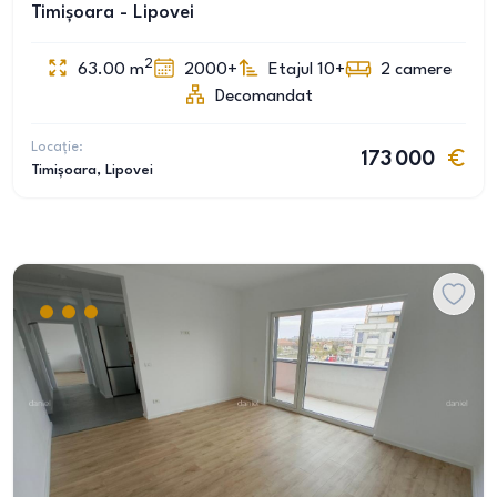
Timișoara - Lipovei
2
63.00
m
2000+
Etajul 10+
2
camere
Decomandat
Locație:
173 000
Timișoara
, Lipovei