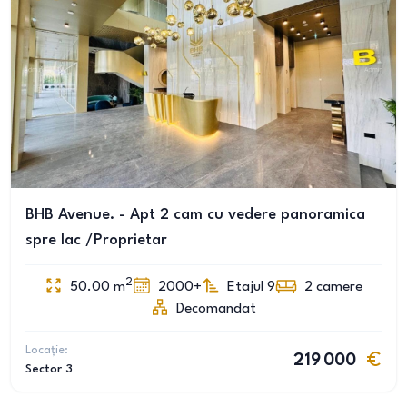
BHB Avenue. - Apt 2 cam cu vedere panoramica
spre lac /Proprietar
2
50.00
m
2000+
Etajul 9
2
camere
Decomandat
Locație:
219 000
Sector 3