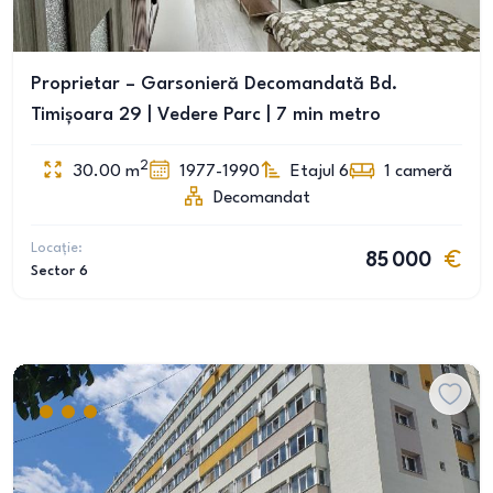
Proprietar – Garsonieră Decomandată Bd.
Timișoara 29 | Vedere Parc | 7 min metro
2
30.00
m
1977-1990
Etajul 6
1
cameră
Decomandat
Locație:
85 000
Sector 6