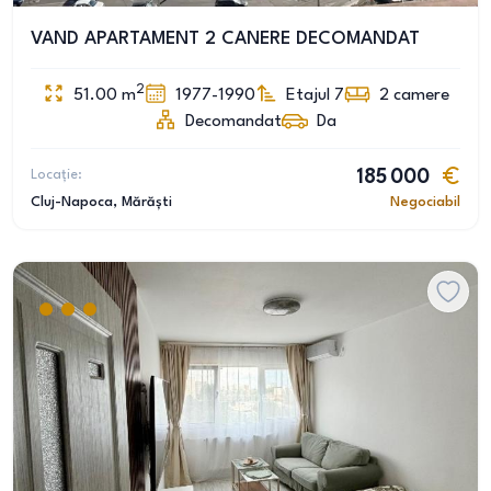
VAND APARTAMENT 2 CANERE DECOMANDAT
2
51.00
m
1977-1990
Etajul 7
2
camere
Decomandat
Da
Locație:
185 000
Cluj-Napoca
, Mărăști
Negociabil