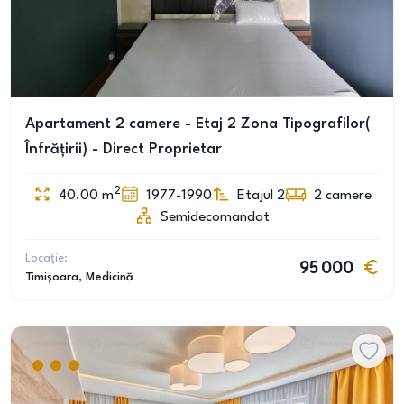
Apartament 2 camere - Etaj 2 Zona Tipografilor(
Înfrățirii) - Direct Proprietar
2
40.00
m
1977-1990
Etajul 2
2
camere
Semidecomandat
Locație:
95 000
Timișoara
, Medicină