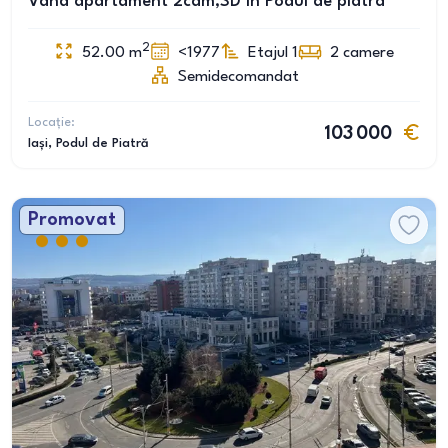
Vând apartament 2cam,SD în Podul de piatra
2
52.00
m
<1977
Etajul 1
2
camere
Semidecomandat
Locație:
103 000
Iași
, Podul de Piatră
Promovat