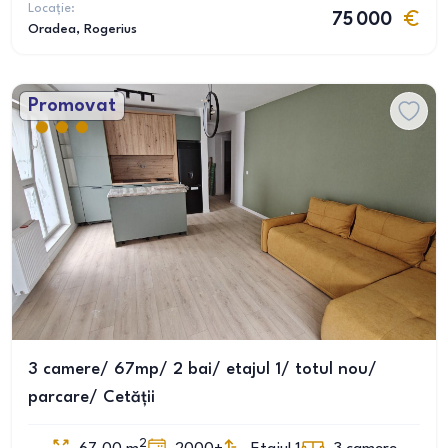
Locație:
75 000
Oradea
, Rogerius
Promovat
3 camere/ 67mp/ 2 bai/ etajul 1/ totul nou/
parcare/ Cetății
2