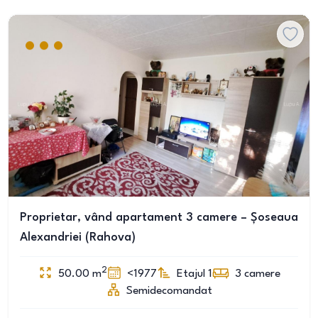
Proprietar, vând apartament 3 camere – Șoseaua
Alexandriei (Rahova)
2
50.00
m
<1977
Etajul 1
3
camere
Semidecomandat