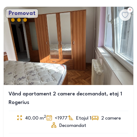
1
Promovat
Vând apartament 2 camere decomandat, etaj 1
Rogerius
2
40.00
m
<1977
Etajul 1
2
camere
Decomandat