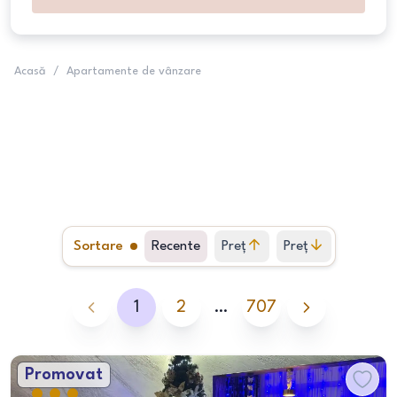
Acasă
/
Apartamente de vânzare
Sortare
Recente
Preț
Preț
crescător
descrescător
1
2
…
707
Promovat