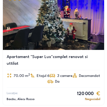
Apartament "Super Lux"complet renovat si
uttilat
2
70.00
m
Etajul 6
3
camere
Decomandat
Da
Locație:
120 000
Bacău
, Alecu Russo
Negociabil