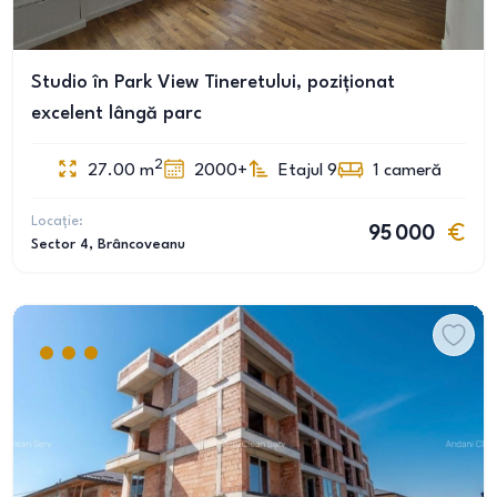
Studio în Park View Tineretului, poziționat
excelent lângă parc
2
27.00
m
2000+
Etajul 9
1
cameră
Locație:
95 000
Sector 4
, Brâncoveanu