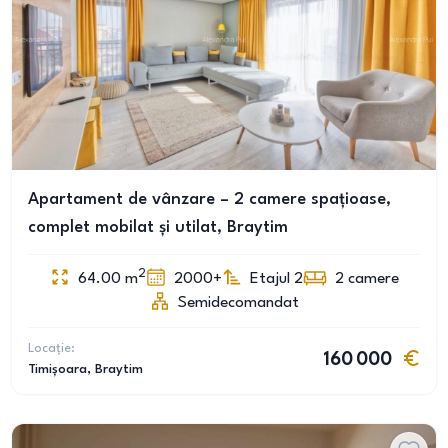
Apartament de vânzare – 2 camere spațioase,
complet mobilat și utilat, Braytim
2
64.00
m
2000+
Etajul 2
2
camere
Semidecomandat
Locație:
160 000
Timișoara
, Braytim