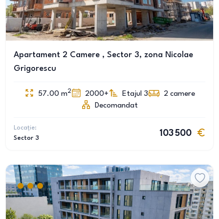
Apartament 2 Camere , Sector 3, zona Nicolae
Grigorescu
2
57.00
m
2000+
Etajul 3
2
camere
Decomandat
Locație:
103 500
Sector 3