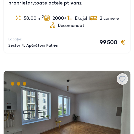
proprietar,toate actele pt vanz
2
58.00
m
2000+
Etajul 1
2
camere
Decomandat
Locație:
99 500
Sector 4
, Apărătorii Patriei