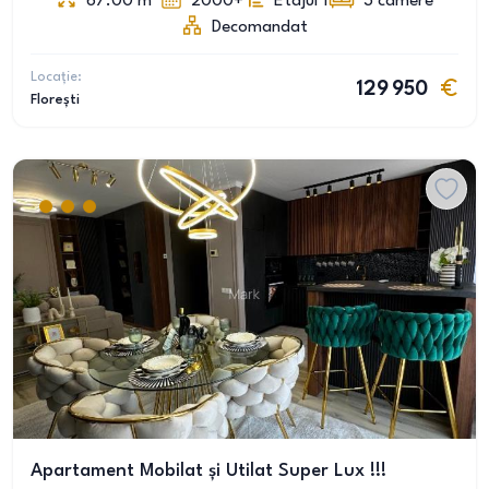
67.00
m
2000+
Etajul 1
3
camere
Decomandat
Locație:
129 950
Florești
Apartament Mobilat și Utilat Super Lux !!!