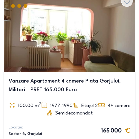
Vanzare Apartament 4 camere Piata Gorjului,
Militari - PRET 165.000 Euro
2
100.00
m
1977-1990
Etajul 2
4+
camere
Semidecomandat
Locație:
165 000
Sector 6
, Gorjului