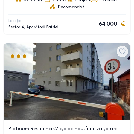
47.00
m
2000+
Etajul 1
1
cameră
Decomandat
Locație:
64 000
Sector 4
, Apărătorii Patriei
Platinum Residence,2 c,bloc nou,finalizat,direct