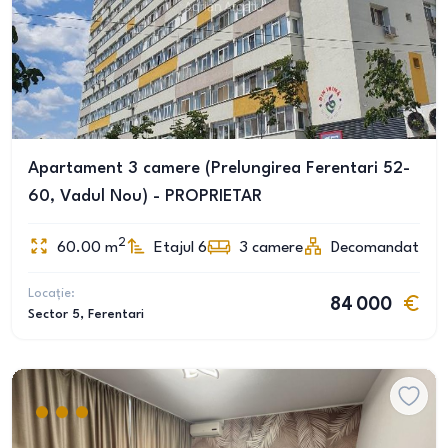
Apartament 3 camere (Prelungirea Ferentari 52-
60, Vadul Nou) - PROPRIETAR
2
60.00
m
Etajul 6
3
camere
Decomandat
Locație:
84 000
Sector 5
, Ferentari