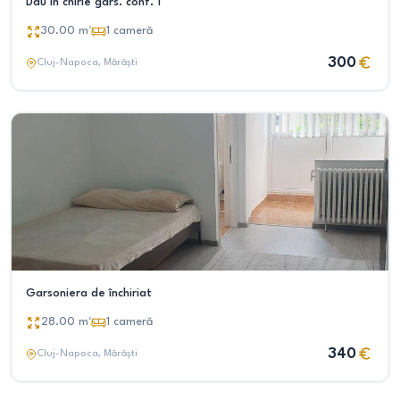
Dau în chirie gars. conf. 1
30.00
m²
1
cameră
300
Cluj-Napoca
, Mărăști
Garsoniera de închiriat
28.00
m²
1
cameră
340
Cluj-Napoca
, Mărăști