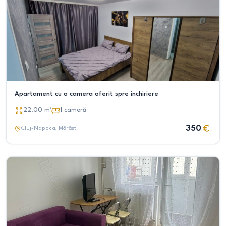
Apartament cu o camera oferit spre inchiriere
22.00
m²
1
cameră
350
Cluj-Napoca
, Mărăști