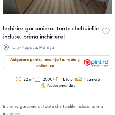
Inchiriez garsoniera, toate cheltuielile
incluse, prima inchiriere!
Cluj-Napoca
, Mărăști
Asigurare pentru locuința ta, rapid și
online, cu
2
22
m
2000+
Etajul 1
1
cameră
Nedecomandat
Inchiriez garsoniera, toate cheltuielile incluse, prima
inchiriere!