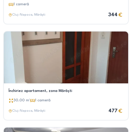
1
cameră
344
Cluj-Napoca
, Mărăști
Închiriez apartament, zona Mărăști
30.00
m²
1
cameră
477
Cluj-Napoca
, Mărăști