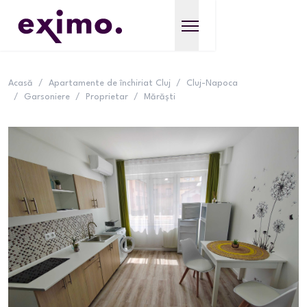
Acasă
/
Apartamente de închiriat Cluj
/
Cluj-Napoca
/
Garsoniere
/
Proprietar
/
Mărăști