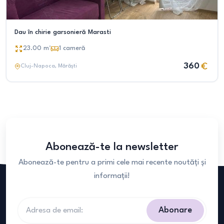
Dau în chirie garsonieră Marasti
23.00
m²
1
cameră
360
Cluj-Napoca
, Mărăști
Abonează-te la newsletter
Abonează-te pentru a primi cele mai recente noutăți și
informații!
Abonare