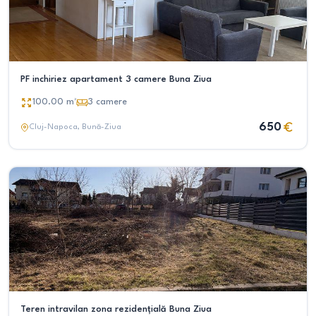
PF inchiriez apartament 3 camere Buna Ziua
100.00
m²
3
camere
650
Cluj-Napoca
, Bună-Ziua
Teren intravilan zona rezidențială Buna Ziua