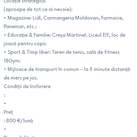
Locație strategică
(aproape de tot ce ai nevoie):
• Magazine: Lidl, Carmangeria Moldovan, Farmacie,
Panemar, etc.;
• Educație & Familie: Creșa Martinel, Liceul Elf, loc de
joacă pentru copii;
• Sport & Timp liber: Teren de tenis, sală de fitness
18Gym;
• Mijloace de transport în comun – la 5 minute distanță
de mers pe jos.
Condiții de închiriere
:
•
Preț
: 800 €/lună
•