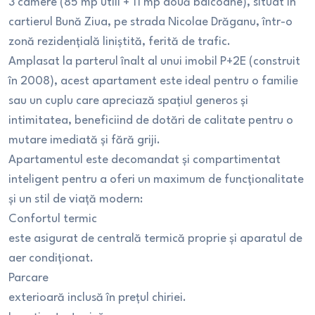
3 camere (85 mp utili + 11 mp două balcoane), situat în
cartierul Bună Ziua, pe strada Nicolae Drăganu, într-o
zonă rezidențială liniștită, ferită de trafic.
Amplasat la parterul înalt al unui imobil P+2E (construit
în 2008), acest apartament este ideal pentru o familie
sau un cuplu care apreciază spațiul generos și
intimitatea, beneficiind de dotări de calitate pentru o
mutare imediată și fără griji.
Apartamentul este decomandat și compartimentat
inteligent pentru a oferi un maximum de funcționalitate
și un stil de viață modern:
Confortul termic
este asigurat de centrală termică proprie și aparatul de
aer condiționat.
Parcare
exterioară inclusă în prețul chiriei.