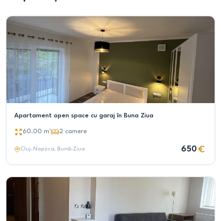
Apartament open space cu garaj în Buna Ziua
60.00
m²
2
camere
650
Cluj-Napoca
, Bună-Ziua