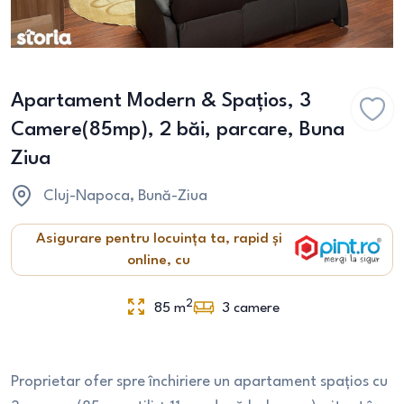
Apartament Modern & Spațios, 3
Camere(85mp), 2 băi, parcare, Buna
Ziua
Cluj-Napoca
, Bună-Ziua
Asigurare pentru locuința ta, rapid și
online, cu
2
85
m
3
camere
Proprietar ofer spre închiriere un apartament spațios cu