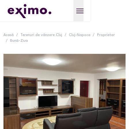
Acasă
/
Terenuri de vânzare Cluj
/
Cluj-Napoca
/
Proprietar
/
Bună-Ziua