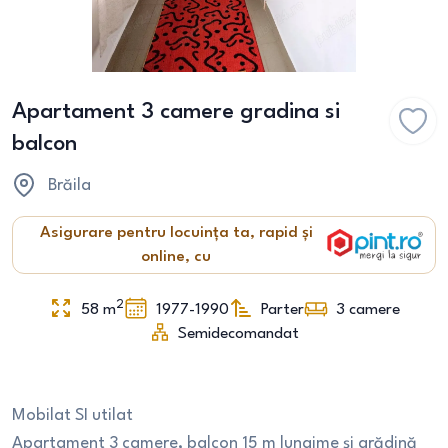
Apartament 3 camere gradina si
balcon
Brăila
Asigurare pentru locuința ta, rapid și
online, cu
2
58
m
1977-1990
Parter
3
camere
Semidecomandat
Mobilat SI utilat
Apartament 3 camere, balcon 15 m lungime și grădină