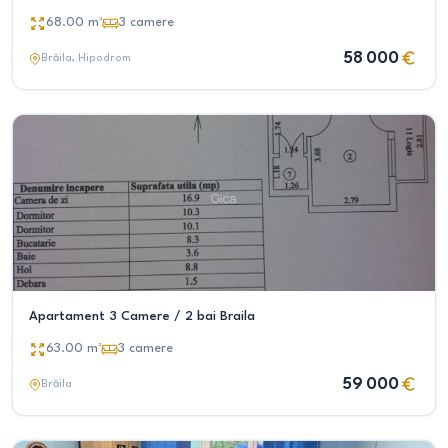
68.00
m²
3
camere
58 000
Brăila
, Hipodrom
Apartament 3 Camere / 2 bai Braila
63.00
m²
3
camere
59 000
Brăila