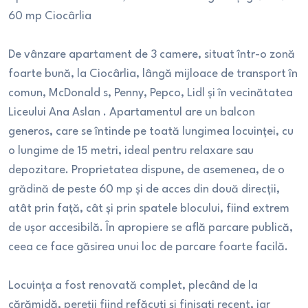
60 mp Ciocârlia
De vânzare apartament de 3 camere, situat într-o zonă
foarte bună, la Ciocârlia, lângă mijloace de transport în
comun, McDonald s, Penny, Pepco, Lidl și în vecinătatea
Liceului Ana Aslan . Apartamentul are un balcon
generos, care se întinde pe toată lungimea locuinței, cu
o lungime de 15 metri, ideal pentru relaxare sau
depozitare. Proprietatea dispune, de asemenea, de o
grădină de peste 60 mp și de acces din două direcții,
atât prin față, cât și prin spatele blocului, fiind extrem
de ușor accesibilă. În apropiere se află parcare publică,
ceea ce face găsirea unui loc de parcare foarte facilă.
Locuința a fost renovată complet, plecând de la
cărămidă, pereții fiind refăcuți și finisați recent, iar