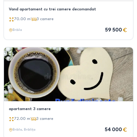
Vand apartament cu trei camere decomandat
70.00
m²
3
camere
59 500
Brăila
apartament 3 camere
72.00
m²
3
camere
54 000
Brăila
, Brăilița