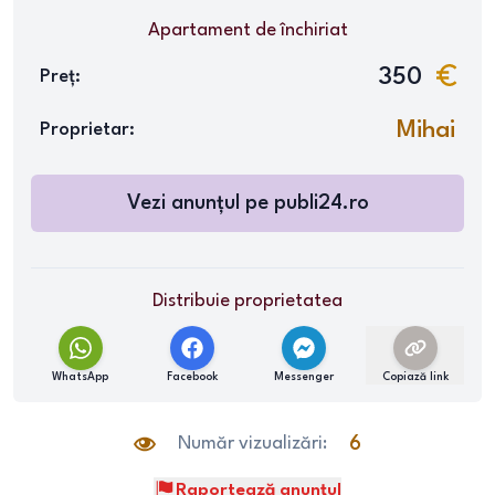
Apartament
de închiriat
350
Preț:
Mihai
Proprietar:
Vezi anunțul pe
publi24.ro
Distribuie proprietatea
WhatsApp
Facebook
Messenger
Copiază link
Număr vizualizări:
6
Raportează anunțul