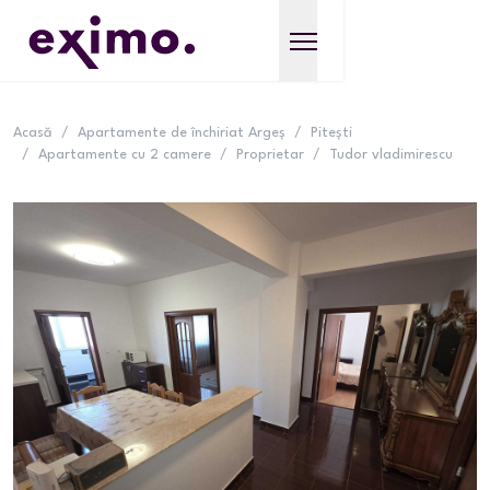
Acasă
/
Apartamente de închiriat Argeș
/
Pitești
/
Apartamente cu 2 camere
/
Proprietar
/
Tudor vladimirescu