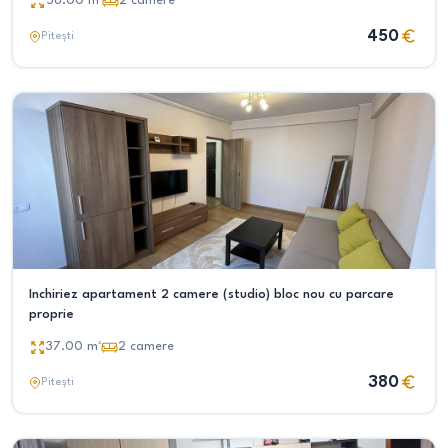
56.00
m²
2
camere
450
Pitești
Inchiriez apartament 2 camere (studio) bloc nou cu parcare
proprie
37.00
m²
2
camere
380
Pitești