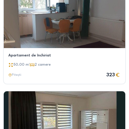
Apartament de închiriat
50.00
m²
2
camere
323
Pitești