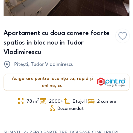
Apartament cu doua camere foarte
spatios in bloc nou in Tudor
Vladimirescu
Pitești
, Tudor Vladimirescu
Asigurare pentru locuința ta, rapid și
online, cu
2
78
m
2000+
Etajul 1
2
camere
Decomandat
SUNATI LA: ZERO SAPTE TREI DOI SASE CINCI PATRU