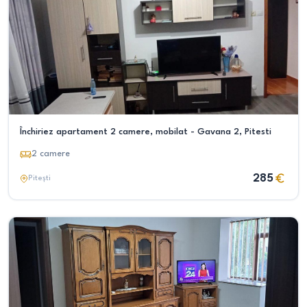
Închiriez apartament 2 camere, mobilat - Gavana 2, Pitesti
2
camere
285
Pitești