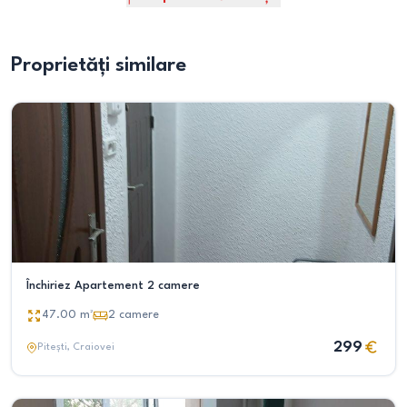
Proprietăți similare
Închiriez Apartement 2 camere
47.00
m²
2
camere
299
Pitești
, Craiovei