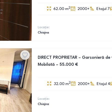
2
62.00
m
2000+
Etajul 7
Locație:
Chiajna
DIRECT PROPRIETAR – Garsonieră de 
Mobilată – 55.000 €
2
32.00
m
2000+
Etajul 4
Locație:
Chiajna