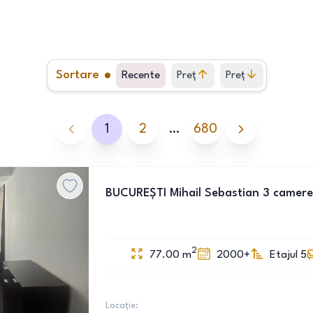
Sortare
Recente
Preț
Preț
crescător
descrescător
1
2
…
680
BUCUREȘTI Mihail Sebastian 3 camere
2
77.00
m
2000+
Etajul 5
Locație: