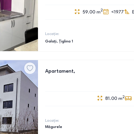
2
59.00
m
<1977
Locație:
Galați
, Țiglina 1
Apartament,
2
81.00
m
Locație:
Măgurele