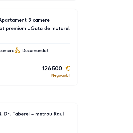
 .Apartament 3 camere
at premium ..Gata de mutare!
camere
Decomandat
126 500
Negociabil
, Dr. Taberei – metrou Raul