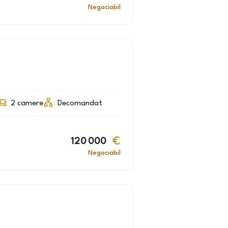
Negociabil
2
camere
Decomandat
120 000
Negociabil