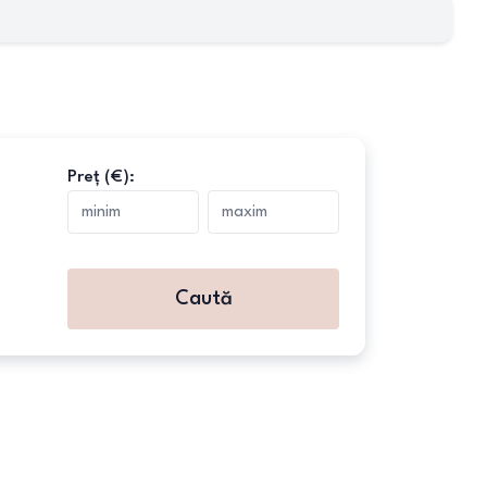
Preț (€):
Caută