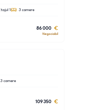
Etajul 1
3
camere
86 000
Negociabil
3
camere
109 350