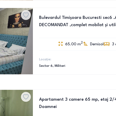
Bulevardul Timișoara Bucuresti sec6
DECOMANDAT ,complet mobilat și util
2
65.00
m
Demisol
3
Locație:
Sector 6
, Militari
Apartament 3 camere 65 mp, etaj 2/4
Doamnei