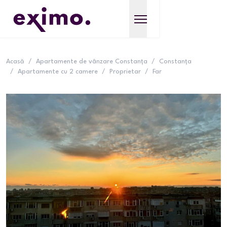
Acasă
/
Apartamente de vânzare Constanța
/
Constanța
/
Apartamente cu 2 camere
/
Proprietar
/
Far