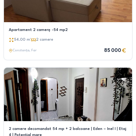
Apartament 2 camerę -54 mp2
54.00
m²
2
camere
85 000
Constanța
, Far
2 camere decomandat 54 mp + 2 balcoane | Eden – Inel I | Etaj
4 | Potențial mare