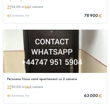
54.00
m²
2
camere
78 900
Constanța
, Far
Persoana fizica vand apartament cu 2 camere
50.00
m²
2
camere
63 000
Constanța
, Far