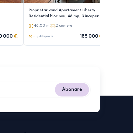
Proprietar vand Apartament Liberty
Vand apar
Residential bloc nou, 46 mp, 3 incaperi,
parcare |
parcare subterana, zona RIVUS, parc
46.00
m²
2
camere
38.00
m
Feroviari, parc Armaturii
0 000
185 000
Cluj-Napoca
Cluj-Nap
Abonare