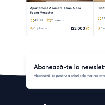
Apartament 2 camere 43mp Aleea
PROP
Peana Manastur
5
43.00
m²
2
camere
122 000
Cluj-Napoca
Clu
Abonează-te la newslet
Abonează-te pentru a primi cele mai recente 