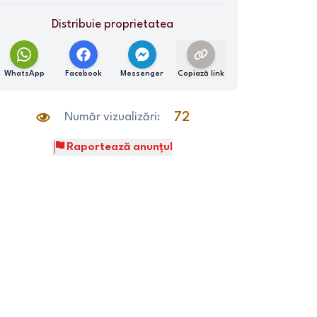
Distribuie proprietatea
WhatsApp
Facebook
Messenger
Copiază link
Număr vizualizări:
72
Raportează anunțul