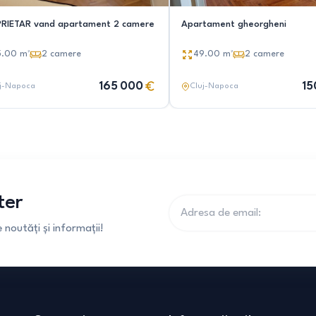
RIETAR vand apartament 2 camere
Apartament gheorgheni
5.00
m²
2
camere
49.00
m²
2
camere
165 000
15
j-Napoca
Cluj-Napoca
ter
noutăți și informații!