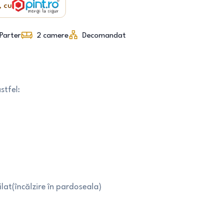
, cu
Parter
2
camere
Decomandat
tfel:
lat(încălzire în pardoseala)