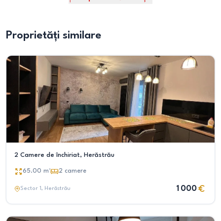
Proprietăți similare
2 Camere de închiriat, Herăstrău
65.00
m²
2
camere
1 000
Sector 1
, Herăstrău