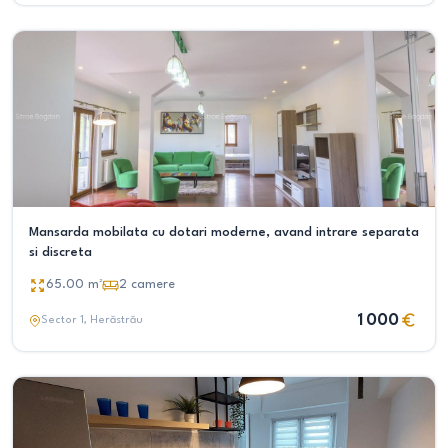
Mansarda mobilata cu dotari moderne, avand intrare separata
si discreta
65.00
m²
2
camere
1 000
Sector 1
, Herăstrău