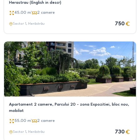
Herastrau (English in descr)
45.00
m²
2
camere
750
Sector 1
, Herăstrău
Apartament 2 camere, Parcului 20 - zona Expozitiei, bloc nou,
mobilat
55.00
m²
2
camere
730
Sector 1
, Herăstrău