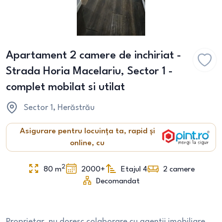
Apartament 2 camere de inchiriat -
Strada Horia Macelariu, Sector 1 -
complet mobilat si utilat
Sector 1
, Herăstrău
Asigurare pentru locuința ta, rapid și
online, cu
2
80
m
2000+
Etajul 4
2
camere
Decomandat
Proprietar, nu doresc colaborare cu agentii imobiliare.