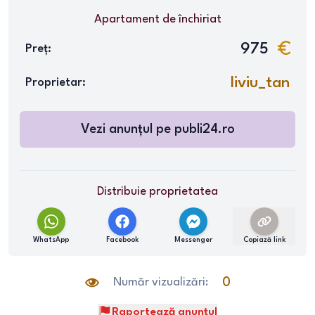
Apartament
de închiriat
975
Preț:
liviu_tan
Proprietar:
Vezi anunțul pe
publi24.ro
Distribuie proprietatea
WhatsApp
Facebook
Messenger
Copiază link
Număr vizualizări:
0
Raportează anunțul