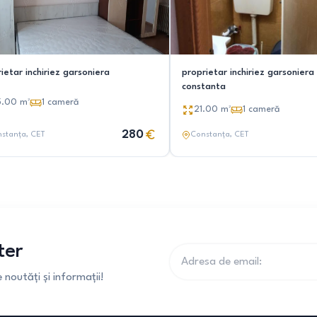
ietar inchiriez garsoniera
proprietar inchiriez garsoniera
constanta
5.00
m²
1
cameră
21.00
m²
1
cameră
280
stanța
, CET
Constanța
, CET
ter
noutăți și informații!