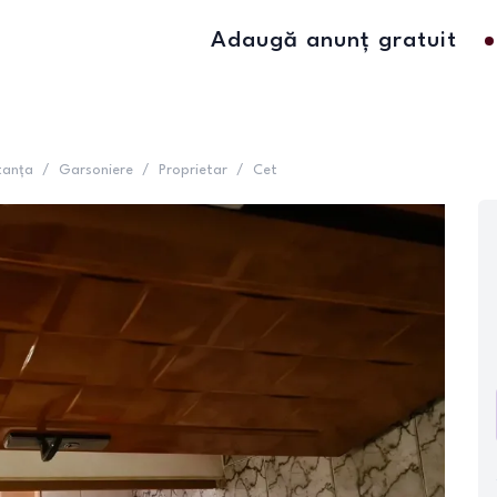
Adaugă anunț gratuit
tanța
/
Garsoniere
/
Proprietar
/
Cet