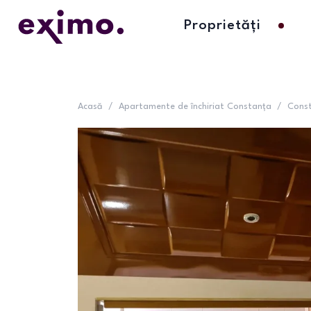
Proprietăți
Acasă
/
Apartamente de închiriat Constanța
/
Cons