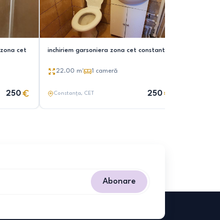
 zona cet
inchiriem garsoniera zona cet constanta
inchiriem
22.00
m²
1
cameră
26.00
250
250
Constanța
, CET
Constanț
Abonare