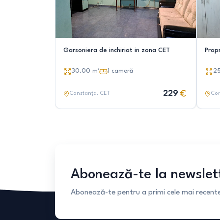
Garsoniera de inchiriat in zona CET
Propr
30.00
m²
1
cameră
2
229
Constanța
, CET
Con
Abonează-te la newslet
Abonează-te pentru a primi cele mai recente 