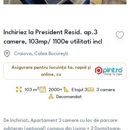
Inchiriez la President Resid. ap.3
camere, 103mp/ 1100e utilitati incl
Craiova
, Calea București
Asigurare pentru locuința ta, rapid și
online, cu
2
103
m
2000+
Etajul 3
3
camere
Decomandat
De închiriat, Apartament 3 camere cu loc de parcare
subteran (opțional) compus din Living + 2 Dormitoare,