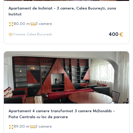
Apartament de închiriat - 3 camere, Calea București, zona
Institut
80.00
m²
3
camere
400
Craiova
, Calea București
Apartament 4 camere transformat 3 camere McDonalds -
Piata Centrala cu loc de parcare
89.00
m²
3
camere