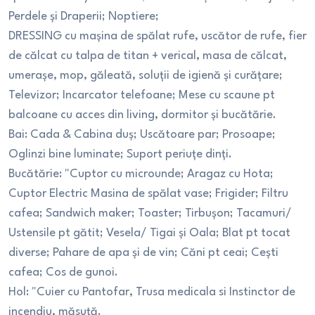
Perdele și Draperii; Noptiere;
DRESSING cu mașina de spălat rufe, uscător de rufe, fier
de călcat cu talpa de titan + verical, masa de călcat,
umerașe, mop, găleată, soluții de igienă și curățare;
Televizor; Incarcator telefoane; Mese cu scaune pt
balcoane cu acces din living, dormitor și bucătărie.
Bai: Cada & Cabina duș; Uscătoare par; Prosoape;
Oglinzi bine luminate; Suport periuțe dinți.
Bucătărie: "Cuptor cu microunde; Aragaz cu Hota;
Cuptor Electric Masina de spălat vase; Frigider; Filtru
cafea; Sandwich maker; Toaster; Tirbușon; Tacamuri/
Ustensile pt gătit; Vesela/ Tigai și Oala; Blat pt tocat
diverse; Pahare de apa şi de vin; Căni pt ceai; Cești
cafea; Cos de gunoi.
Hol: "Cuier cu Pantofar, Trusa medicala si Instinctor de
incendiu, măsuță.