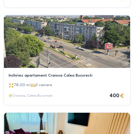
Inchiriez apartament Craiova Calea Bucuresti
78.00
m²
3
camere
400
Craiova
, Calea București