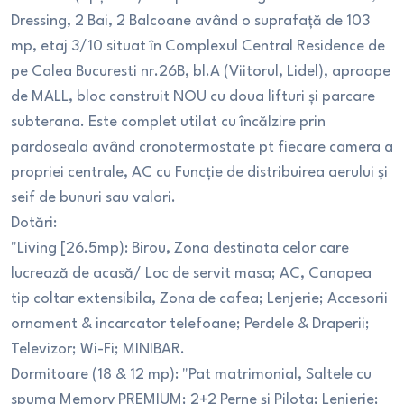
Dressing, 2 Bai, 2 Balcoane având o suprafață de 103
mp, etaj 3/10 situat în Complexul Central Residence de
pe Calea Bucuresti nr.26B, bl.A (Viitorul, Lidel), aproape
de MALL, bloc construit NOU cu doua lifturi și parcare
subterana. Este complet utilat cu încălzire prin
pardoseala având cronotermostate pt fiecare camera a
propriei centrale, AC cu Funcție de distribuirea aerului și
seif de bunuri sau valori.
Dotări:
"Living [26.5mp): Birou, Zona destinata celor care
lucrează de acasă/ Loc de servit masa; AC, Canapea
tip coltar extensibila, Zona de cafea; Lenjerie; Accesorii
ornament & incarcator telefoane; Perdele & Draperii;
Televizor; Wi-Fi; MINIBAR.
Dormitoare (18 & 12 mp): "Pat matrimonial, Saltele cu
spuma Memory PREMIUM; 2+2 Perne și Pilota; Lenjerie;