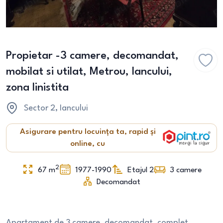
Propietar -3 camere, decomandat,
mobilat si utilat, Metrou, Iancului,
zona linistita
Sector 2
, Iancului
Asigurare pentru locuința ta, rapid și
online, cu
2
67
m
1977-1990
Etajul 2
3
camere
Decomandat
Apartament de 3 camere, decomandat, complet