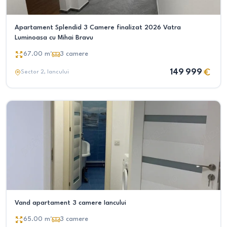
Apartament Splendid 3 Camere finalizat 2026 Vatra
Luminoasa cu Mihai Bravu
67.00
m²
3
camere
149 999
Sector 2
, Iancului
Vand apartament 3 camere Iancului
65.00
m²
3
camere