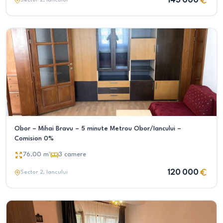
143 000
Sector 2
, Iancului
Obor – Mihai Bravu – 5 minute Metrou Obor/Iancului –
Comision 0%
76.00
m²
3
camere
120 000
Sector 2
, Iancului