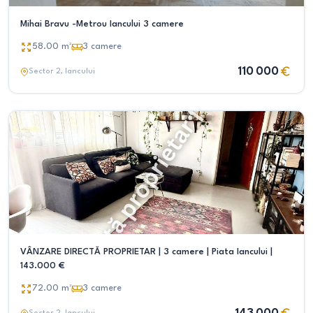
Mihai Bravu -Metrou Iancului 3 camere
58.00
m²
3
camere
110 000
Sector 2
, Iancului
VÂNZARE DIRECTĂ PROPRIETAR | 3 camere | Piata Iancului |
143.000 €
72.00
m²
3
camere