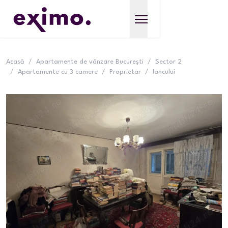
Acasă
/
Apartamente de vânzare București
/
Sector 2
/
Apartamente cu 3 camere
/
Proprietar
/
Iancului