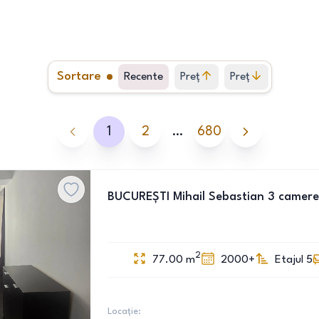
Sortare
Recente
Preț
Preț
crescător
descrescător
1
2
…
680
BUCUREȘTI Mihail Sebastian 3 camere
2
77.00
m
2000+
Etajul 5
Locație: