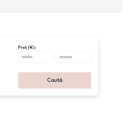
Preț (€):
Caută