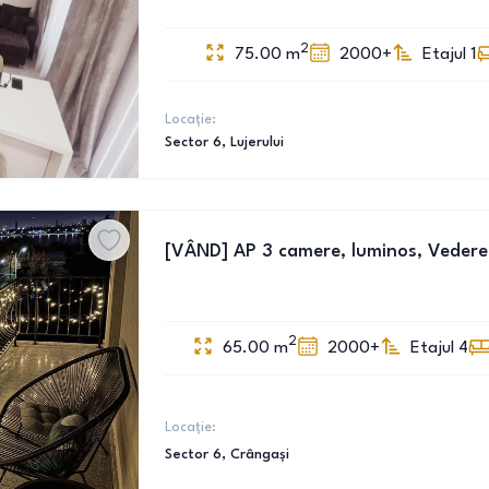
2
75.00
m
2000+
Etajul 1
Locație:
Sector 6
, Lujerului
[VÂND] AP 3 camere, luminos, Vedere 
2
65.00
m
2000+
Etajul 4
Locație:
Sector 6
, Crângași