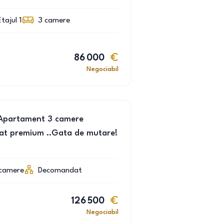
Etajul 1
3
camere
86 000
Negociabil
 .Apartament 3 camere
at premium ..Gata de mutare!
camere
Decomandat
126 500
Negociabil