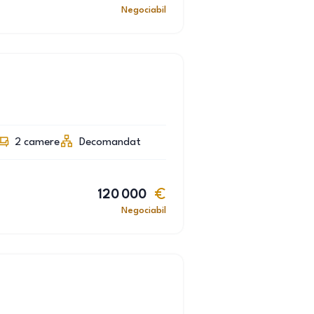
Negociabil
2
camere
Decomandat
120 000
Negociabil