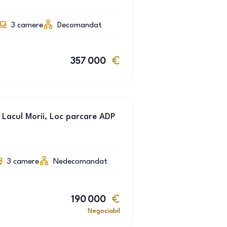
3
camere
Decomandat
357 000
Lacul Morii, Loc parcare ADP
3
camere
Nedecomandat
190 000
Negociabil