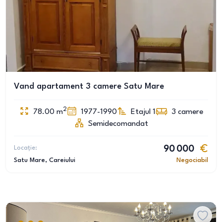
Vand apartament 3 camere Satu Mare
2
78.00
m
1977-1990
Etajul 1
3
camere
Semidecomandat
Locație:
90 000
Satu Mare
, Careiului
Negociabil