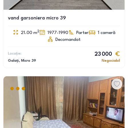
vand garsoniera micro 39
2
21.00
m
1977-1990
Parter
1
cameră
Decomandat
Locație:
23 000
Galați
, Micro 39
Negociabil