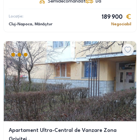
Semidecomandat
Da
Locație:
189 900
Cluj-Napoca
, Mănăștur
Negociabil
Apartament Ultra-Central de Vanzare Zona
Grivitei .