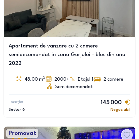
Apartament de vanzare cu 2 camere
semidecomandat in zona Gorjului - bloc din anul
2022
2
48.00
m
2000+
Etajul 1
2
camere
Semidecomandat
Locație:
145 000
Sector 6
Negociabil
Promovat