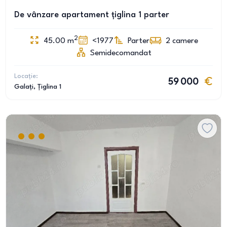
De vânzare apartament țiglina 1 parter
2
45.00
m
<1977
Parter
2
camere
Semidecomandat
Locație:
59 000
Galați
, Țiglina 1