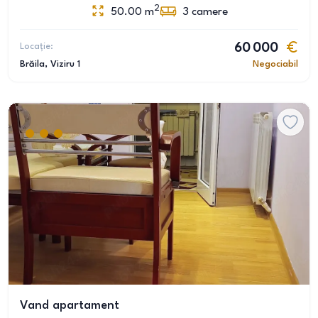
2
50.00
m
3
camere
Locație:
60 000
Brăila
, Viziru 1
Negociabil
Vand apartament