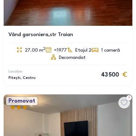
Vând garsoniera,str Traian
2
27.00
m
<1977
Etajul 2
1
cameră
Decomandat
Locație:
43 500
Pitești
, Centru
1
Promovat