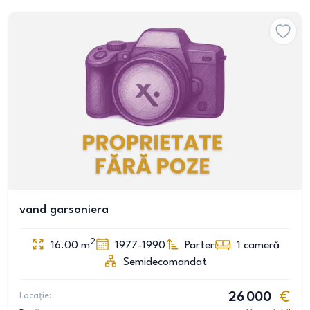
vand garsoniera
2
16.00
m
1977-1990
Parter
1
cameră
Semidecomandat
Locație:
26 000