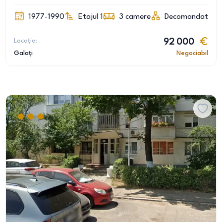
1977-1990
Etajul 1
3
camere
Decomandat
Locație:
92 000
Galați
Negociabil