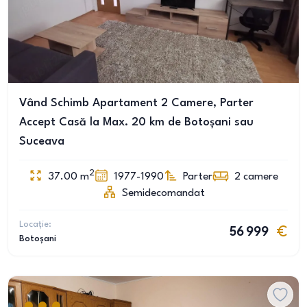
Vând Schimb Apartament 2 Camere, Parter
Accept Casă la Max. 20 km de Botoșani sau
Suceava
2
37.00
m
1977-1990
Parter
2
camere
Semidecomandat
Locație:
56 999
Botoșani