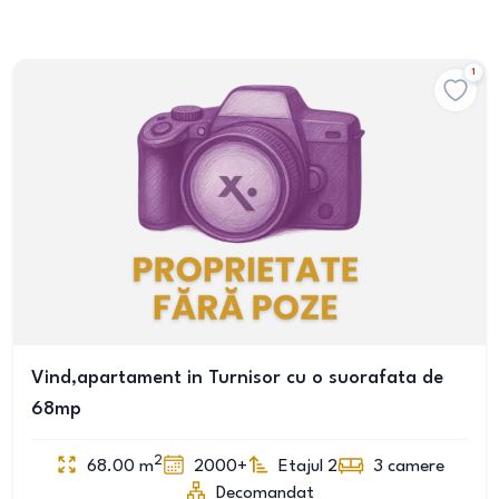
1
Vind,apartament in Turnisor cu o suorafata de
68mp
2
68.00
m
2000+
Etajul 2
3
camere
Decomandat