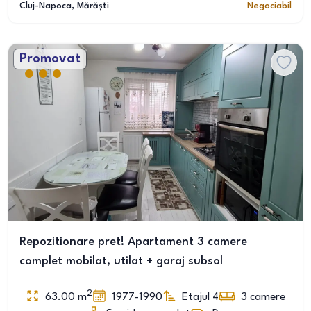
Cluj-Napoca
, Mărăști
Negociabil
Promovat
Repozitionare pret! Apartament 3 camere
complet mobilat, utilat + garaj subsol
2
63.00
m
1977-1990
Etajul 4
3
camere