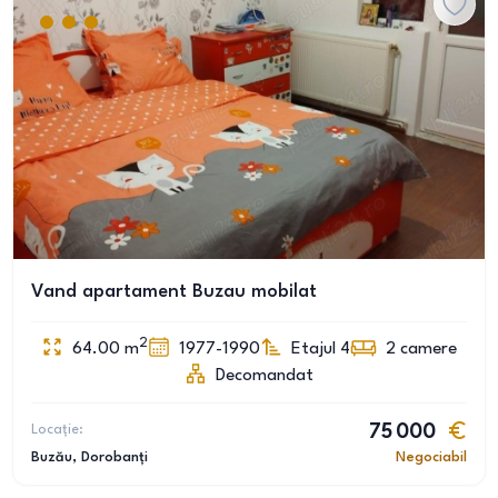
Vand apartament Buzau mobilat
2
64.00
m
1977-1990
Etajul 4
2
camere
Decomandat
Locație:
75 000
Buzău
, Dorobanți
Negociabil