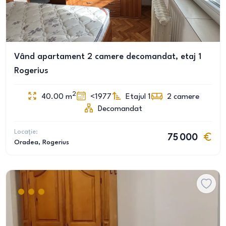
Vând apartament 2 camere decomandat, etaj 1
Rogerius
2
40.00
m
<1977
Etajul 1
2
camere
Decomandat
Locație:
75 000
Oradea
, Rogerius