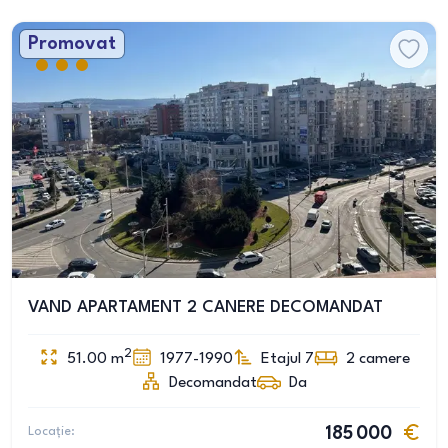
Promovat
VAND APARTAMENT 2 CANERE DECOMANDAT
2
51.00
m
1977-1990
Etajul 7
2
camere
Decomandat
Da
Locație:
185 000