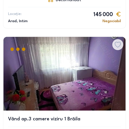
Decomandat
Locație:
145 000
Arad
, Intim
Negociabil
Vând ap.3 camere viziru 1 Brăila