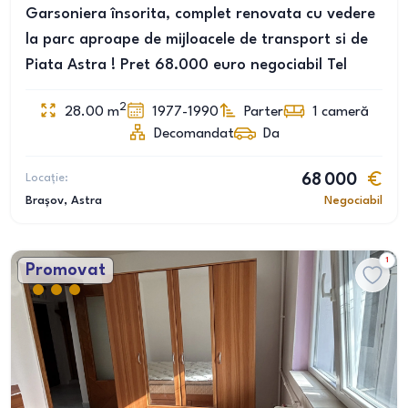
Garsoniera însorita, complet renovata cu vedere
la parc aproape de mijloacele de transport si de
Piata Astra ! Pret 68.000 euro negociabil Tel
2
28.00
m
1977-1990
Parter
1
cameră
Decomandat
Da
Locație:
68 000
Brașov
, Astra
Negociabil
1
Promovat