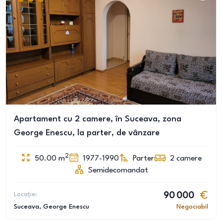
Apartament cu 2 camere, în Suceava, zona
George Enescu, la parter, de vânzare
2
50.00
m
1977-1990
Parter
2
camere
Semidecomandat
Locație:
90 000
Suceava
, George Enescu
Negociabil