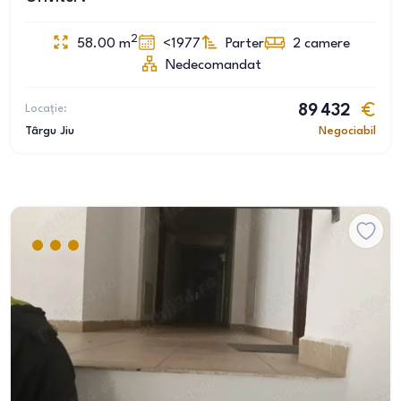
2
58.00
m
<1977
Parter
2
camere
Nedecomandat
Locație:
89 432
Târgu Jiu
Negociabil