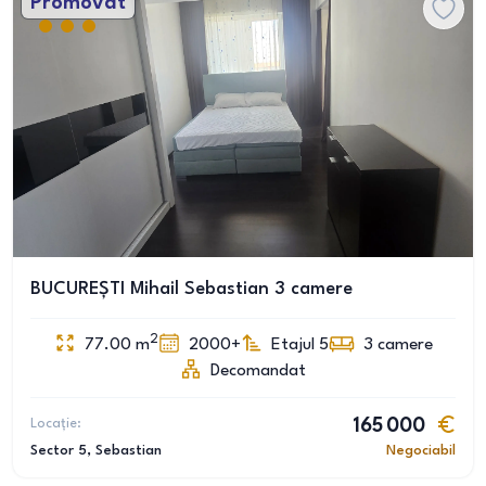
Promovat
BUCUREȘTI Mihail Sebastian 3 camere
2
77.00
m
2000+
Etajul 5
3
camere
Decomandat
Locație:
165 000
Sector 5
, Sebastian
Negociabil