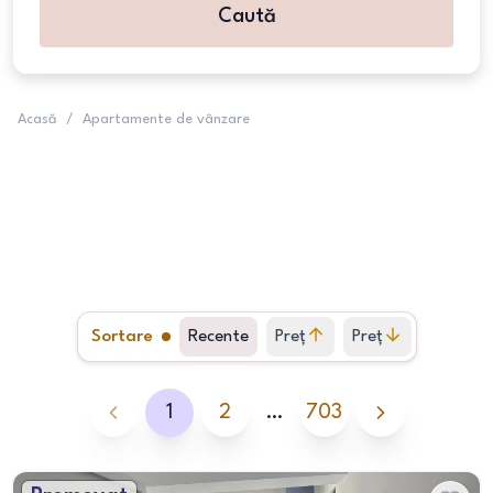
Caută
Acasă
/
Apartamente de vânzare
Sortare
Recente
Preț
Preț
crescător
descrescător
1
2
…
703