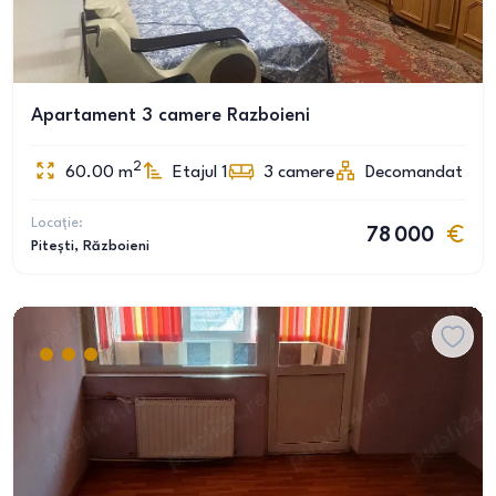
Apartament 3 camere Razboieni
2
60.00
m
Etajul 1
3
camere
Decomandat
Locație:
78 000
Pitești
, Războieni