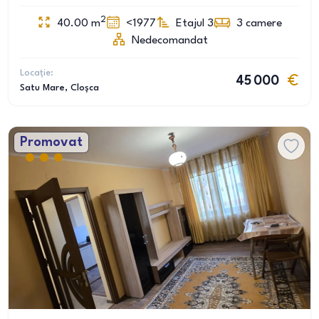
2
40.00
m
<1977
Etajul 3
3
camere
Nedecomandat
Locație:
45 000
Satu Mare
, Cloșca
Promovat