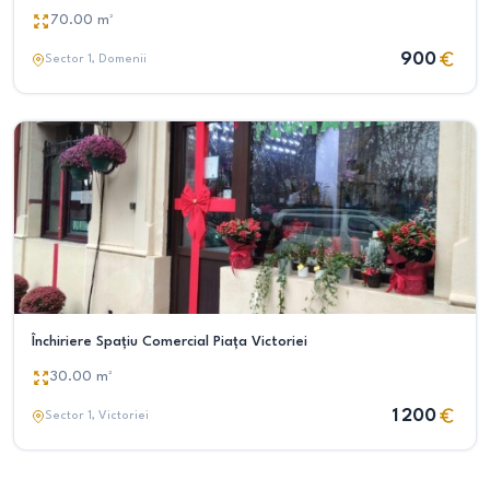
Inclusă
70.00
m²
900
Sector 1
, Domenii
Închiriere Spațiu Comercial Piața Victoriei
30.00
m²
1 200
Sector 1
, Victoriei