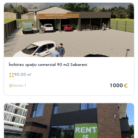
Închiriez spațiu comercial 90 m2 Sabareni
90.00
m²
1 000
Sector 1