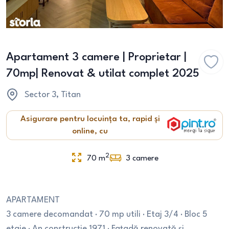
Apartament 3 camere | Proprietar |
70mp| Renovat & utilat complet 2025
Sector 3
, Titan
Asigurare pentru locuința ta, rapid și
online, cu
2
70
m
3
camere
APARTAMENT
3 camere decomandat · 70 mp utili · Etaj 3/4 · Bloc 5
etaje · An construcție 1971 · Fațadă renovată și