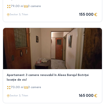
79.00
m²
3
camere
155 000
Sector 3
, Titan
Apartament 3 camere renovabil în Aleea Barajul Bistriței
locație de vis!
70.00
m²
3
camere
165 000
Sector 3
, Titan