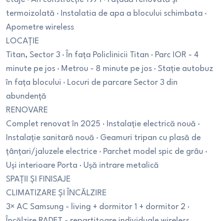
termoizolată · Instalatia de apa a blocului schimbata ·
Apometre wireless
LOCAȚIE
Titan, Sector 3 · În fața Policlinicii Titan · Parc IOR - 4
minute pe jos · Metrou - 8 minute pe jos · Stație autobuz
în fața blocului · Locuri de parcare Sector 3 din
abundență
RENOVARE
Complet renovat în 2025 · Instalație electrică nouă ·
Instalație sanitară nouă · Geamuri tripan cu plasă de
țânțari/jaluzele electrice · Parchet model spic de grâu ·
Uși interioare Porta · Ușă intrare metalică
SPAȚII ȘI FINISAJE
CLIMATIZARE ȘI ÎNCĂLZIRE
3× AC Samsung - living + dormitor 1 + dormitor 2 ·
Încălzire RADET - repartitoare individuale wireless