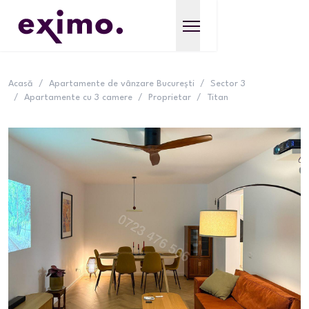
Acasă
/
Apartamente de vânzare București
/
Sector 3
/
Apartamente cu 3 camere
/
Proprietar
/
Titan