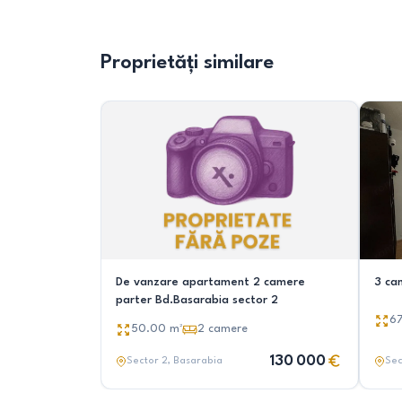
Proprietăți similare
De vanzare apartament 2 camere
3 ca
parter Bd.Basarabia sector 2
6
50.00
m²
2
camere
130 000
Sector 2
, Basarabia
Sec