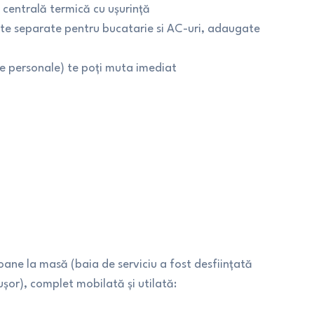
centrală termică cu ușurință
uite separate pentru bucatarie si AC-uri, adaugate
le personale) te poți muta imediat
oane la masă (baia de serviciu a fost desființată
șor), complet mobilată și utilată: