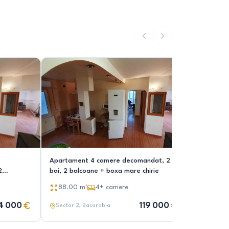
Apartament 4 camere decomandat, 2
Vand schimb 4 cam Chisinau Basarabia -
2
bai, 2 balcoane + boxa mare chirie
comision 
88.00
m²
4+
camere
88.00
4 000
119 000
Sector 2
, Basarabia
Sector 2