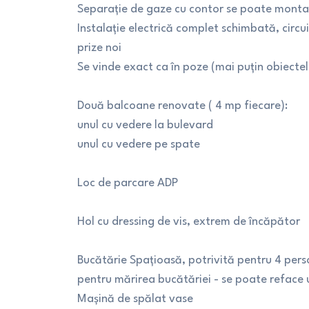
Separație de gaze cu contor se poate monta 
Instalație electrică complet schimbată, circ
prize noi
Se vinde exact ca în poze (mai puțin obiecte
Două balcoane renovate ( 4 mp fiecare):
unul cu vedere la bulevard
unul cu vedere pe spate
Loc de parcare ADP
Hol cu dressing de vis, extrem de încăpător
Bucătărie Spațioasă, potrivită pentru 4 pers
pentru mărirea bucătăriei - se poate reface u
Mașină de spălat vase