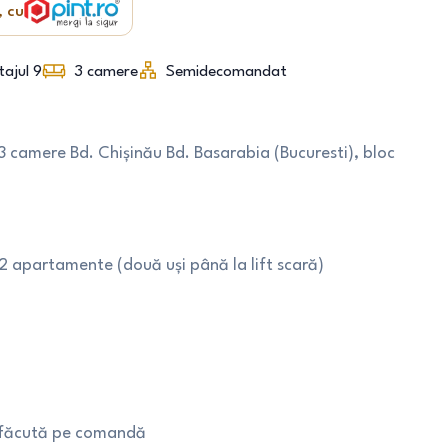
, cu
tajul 9
3
camere
Semidecomandat
amere Bd. Chișinău Bd. Basarabia (Bucuresti), bloc
2 apartamente (două uși până la lift scară)
e făcută pe comandă