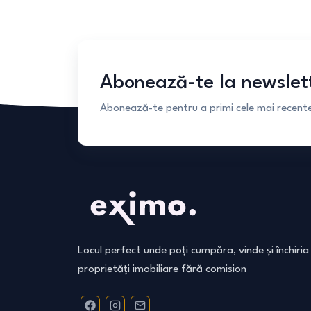
Abonează-te la newslet
Abonează-te pentru a primi cele mai recente 
Locul perfect unde poți cumpăra, vinde și închiria
proprietăți imobiliare fără comision