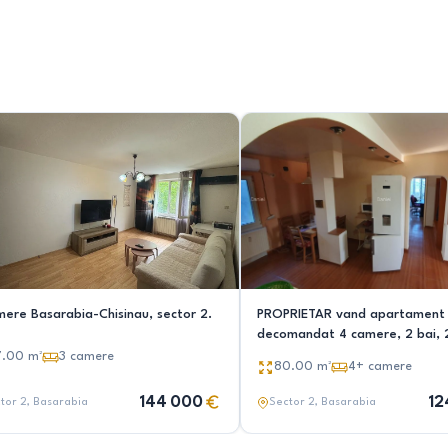
mere Basarabia-Chisinau, sector 2.
PROPRIETAR vand apartament
decomandat 4 camere, 2 bai, 
balcoane.
7.00
m²
3
camere
80.00
m²
4+
camere
144 000
12
tor 2
, Basarabia
Sector 2
, Basarabia