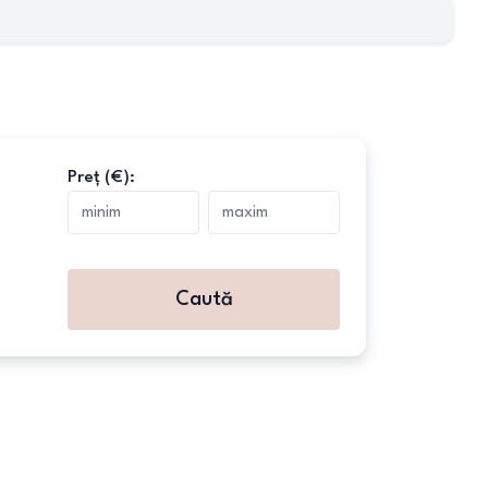
Preț (€):
Caută