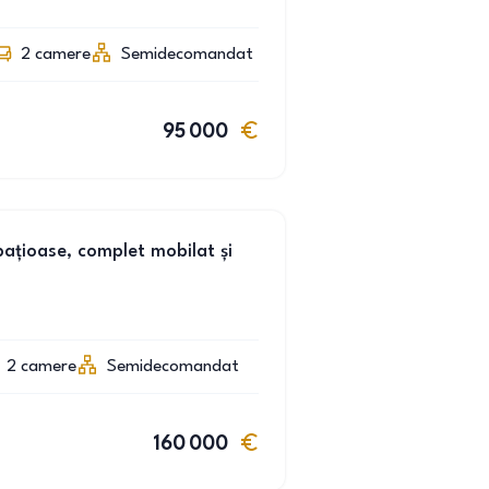
2
camere
Semidecomandat
95 000
țioase, complet mobilat și
2
camere
Semidecomandat
160 000