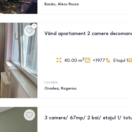
Bacău
, Alecu Russo
1
Vând apartament 2 camere decomanda
2
40.00
m
<1977
Etajul 1
Locație:
Oradea
, Rogerius
3 camere/ 67mp/ 2 bai/ etajul 1/ totu