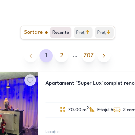
Sortare
Recente
Preț
Preț
crescător
descrescător
1
2
…
707
Apartament "Super Lux"complet renova
2
70.00
m
Etajul 6
3
cam
Locație: