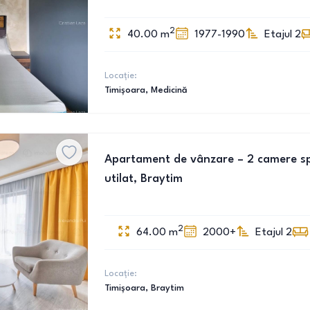
2
40.00
m
1977-1990
Etajul 2
Locație:
Timișoara
, Medicină
Apartament de vânzare – 2 camere spa
utilat, Braytim
2
64.00
m
2000+
Etajul 2
Locație:
Timișoara
, Braytim