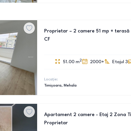
Proprietar – 2 camere 51 mp + terasă 
CF
2
51.00
m
2000+
Etajul 3
Locație:
Timișoara
, Mehala
Apartament 2 camere - Etaj 2 Zona Tipo
Proprietar