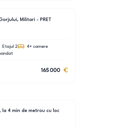
rjului, Militari - PRET
Etajul 2
4+
camere
mandat
165 000
, la 4 min de metrou cu loc