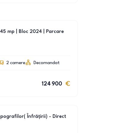
45 mp | Bloc 2024 | Parcare
2
camere
Decomandat
124 900
grafilor( Înfrățirii) - Direct