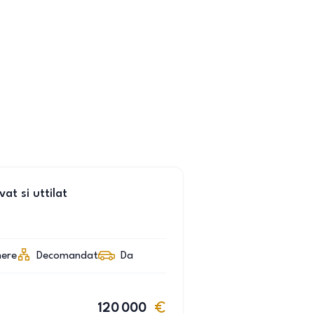
t si uttilat
ere
Decomandat
Da
120 000