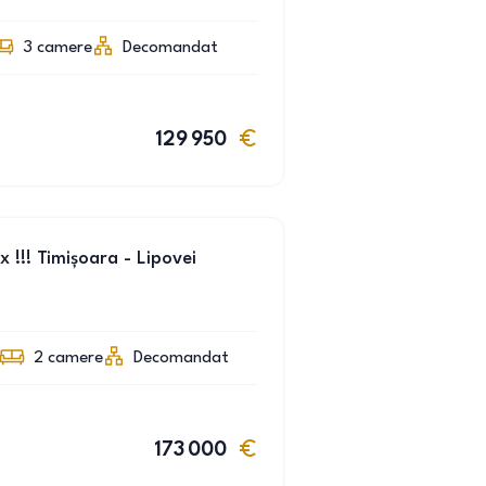
3
camere
Decomandat
129 950
 !!! Timișoara - Lipovei
2
camere
Decomandat
173 000