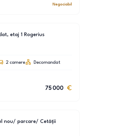
Negociabil
t, etaj 1 Rogerius
2
camere
Decomandat
75 000
l nou/ parcare/ Cetății