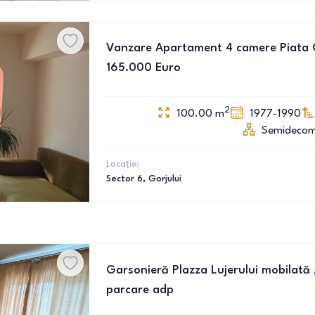
Vanzare Apartament 4 camere Piata Go
165.000 Euro
2
100.00
m
1977-1990
Semideco
Locație:
Sector 6
, Gorjului
Garsonieră Plazza Lujerului mobilată 
parcare adp