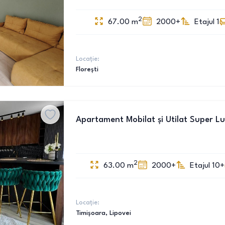
2
67.00
m
2000+
Etajul 1
Locație:
Florești
Apartament Mobilat și Utilat Super Lux
2
63.00
m
2000+
Etajul 10+
Locație:
Timișoara
, Lipovei