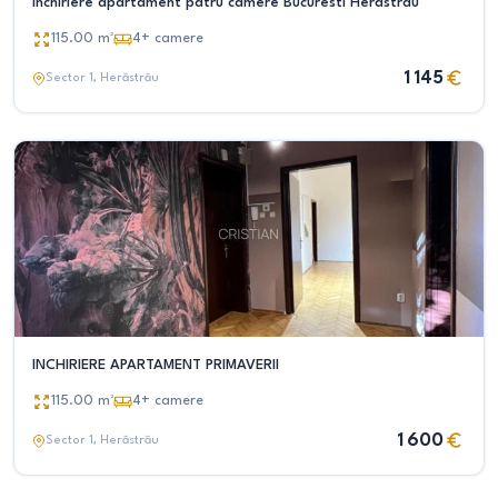
Inchiriere apartament patru camere Bucuresti Herastrau
115.00
m²
4+
camere
1 145
Sector 1
, Herăstrău
INCHIRIERE APARTAMENT PRIMAVERII
115.00
m²
4+
camere
1 600
Sector 1
, Herăstrău