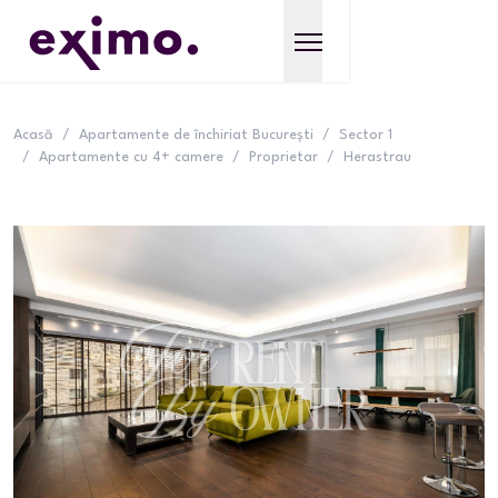
Acasă
/
Apartamente de închiriat București
/
Sector 1
/
Apartamente cu 4+ camere
/
Proprietar
/
Herastrau