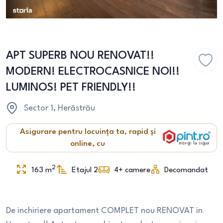
APT SUPERB NOU RENOVAT!!
MODERN! ELECTROCASNICE NOI!!
LUMINOS! PET FRIENDLY!!
Sector 1
, Herăstrău
Asigurare pentru locuința ta, rapid și
online, cu
2
163
m
Etajul 2
4+
camere
Decomandat
De inchiriere apartament COMPLET nou RENOVAT in