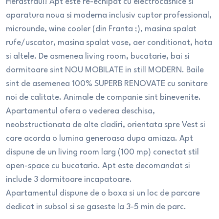
Herastrau!! Apt este re-echipat cu electrocasnice si
aparatura noua si moderna inclusiv cuptor professional,
microunde, wine cooler (din Franta ;), masina spalat
rufe/uscator, masina spalat vase, aer conditionat, hota
si altele. De asmenea living room, bucatarie, bai si
dormitoare sint NOU MOBILATE in still MODERN. Baile
sint de asemenea 100% SUPERB RENOVATE cu sanitare
noi de calitate. Animale de companie sint binevenite.
Apartamentul ofera o vederea deschisa,
neobstructionata de alte cladiri, orientata spre Vest si
care acorda o lumina generoasa dupa amiaza. Apt
dispune de un living room larg (100 mp) conectat stil
open-space cu bucataria. Apt este decomandat si
include 3 dormitoare incapatoare.
Apartamentul dispune de o boxa si un loc de parcare
dedicat in subsol si se gaseste la 3-5 min de parc.