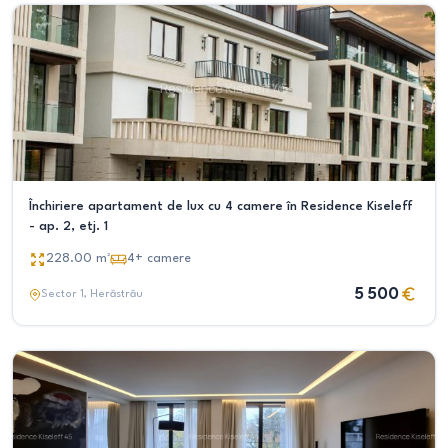
Închiriere apartament de lux cu 4 camere în Residence Kiseleff
- ap. 2, etj. 1
228.00
m²
4+
camere
5 500
Sector 1
, Herăstrău