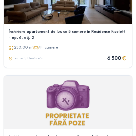
Închiriere apartament de lux cu 5 camere în Residence Kiseleff
- ap. 6, etj. 2
230.00
m²
4+
camere
6 500
Sector 1
, Herăstrău