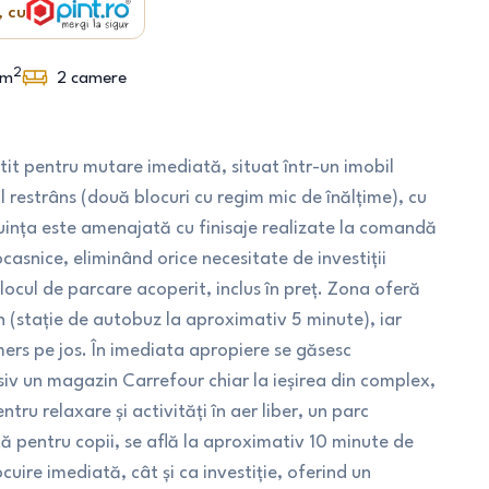
, cu
2
m
2
camere
it pentru mutare imediată, situat într-un imobil
l restrâns (două blocuri cu regim mic de înălțime), cu
cuința este amenajată cu finisaje realizate la comandă
ocasnice, eliminând orice necesitate de investiții
locul de parcare acoperit, inclus în preț. Zona oferă
n (stație de autobuz la aproximativ 5 minute), iar
mers pe jos. În imediata apropiere se găsesc
iv un magazin Carrefour chiar la ieșirea din complex,
ntru relaxare și activități în aer liber, un parc
acă pentru copii, se află la aproximativ 10 minute de
uire imediată, cât și ca investiție, oferind un