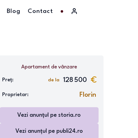
Blog
Contact
Apartament
de vânzare
128 500
Preț:
de la
Florin
Proprietar:
Vezi anunțul pe
storia.ro
Vezi anunțul pe
publi24.ro