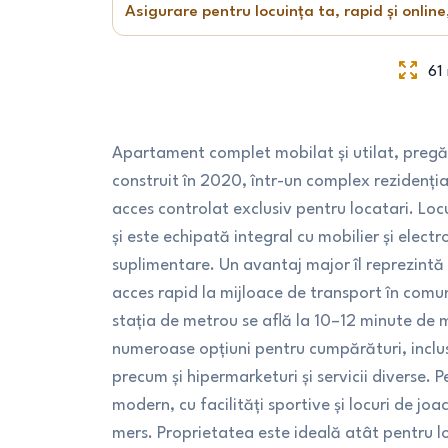
Asigurare pentru locuința ta, rapid și online
61
Apartament complet mobilat și utilat, pregăt
construit în 2020, într-un complex rezidenția
acces controlat exclusiv pentru locatari. Lo
și este echipată integral cu mobilier și electr
suplimentare. Un avantaj major îl reprezintă 
acces rapid la mijloace de transport în comu
stația de metrou se află la 10–12 minute de 
numeroase opțiuni pentru cumpărături, inclus
precum și hipermarketuri și servicii diverse. Pe
modern, cu facilități sportive și locuri de jo
mers. Proprietatea este ideală atât pentru loc