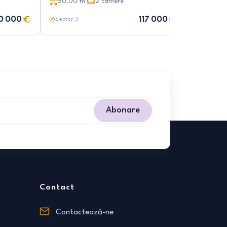
50.00
m²
2
camere
45.00
10 000
117 000
Sector 3
Sector 3
Abonare
Contact
Contactează-ne