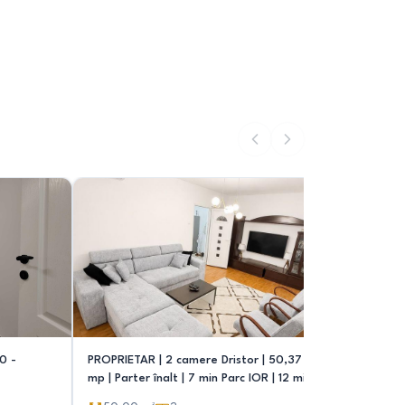
0 -
PROPRIETAR | 2 camere Dristor | 50,37
Vand apar
mp | Parter înalt | 7 min Parc IOR | 12 min
Grigorescu
Metrou