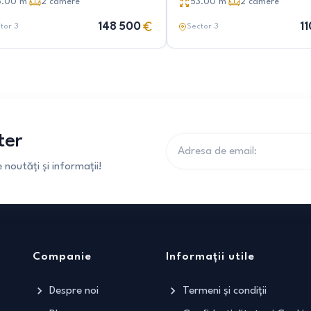
8.00
m²
2
camere
53.00
m²
2
camere
148 500
1
tor 3
Sector 3
ter
noutăți și informații!
Companie
Informații utile
Despre noi
Termeni și condiții