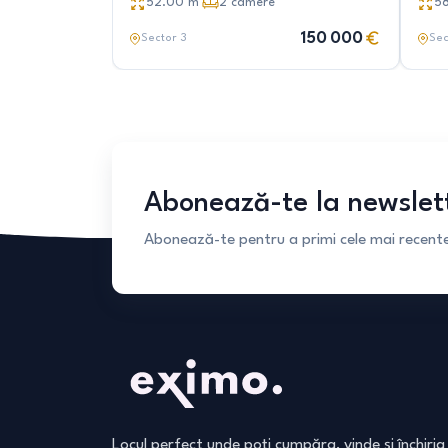
52.00
m²
2
camere
5
150 000
Sector 3
Sec
Abonează-te la newslet
Abonează-te pentru a primi cele mai recente 
Locul perfect unde poți cumpăra, vinde și închiria