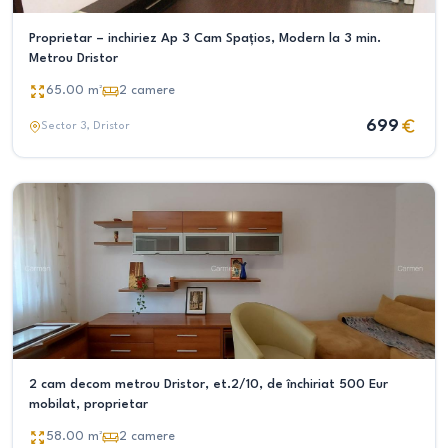
Proprietar – inchiriez Ap 3 Cam Spațios, Modern la 3 min.
Metrou Dristor
65.00
m²
2
camere
699
Sector 3
, Dristor
2 cam decom metrou Dristor, et.2/10, de închiriat 500 Eur
mobilat, proprietar
58.00
m²
2
camere