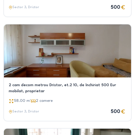
500
Sector 3
, Dristor
2 cam decom metrou Dristor, et.2 10, de închiriat 500 Eur
mobilat, proprietar
58.00
m²
2
camere
500
Sector 3
, Dristor