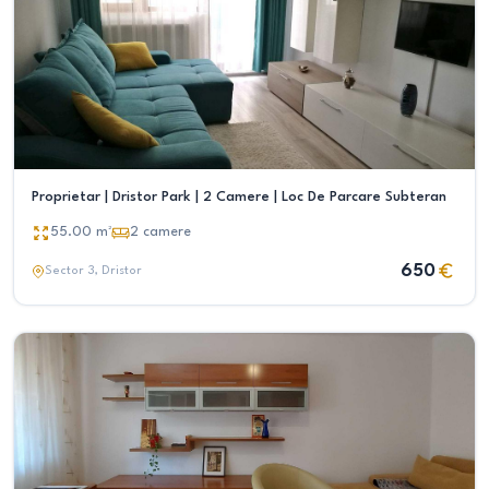
Proprietar | Dristor Park | 2 Camere | Loc De Parcare Subteran
55.00
m²
2
camere
650
Sector 3
, Dristor