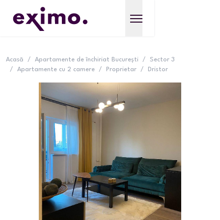
Acasă
/
Apartamente de închiriat București
/
Sector 3
/
Apartamente cu 2 camere
/
Proprietar
/
Dristor