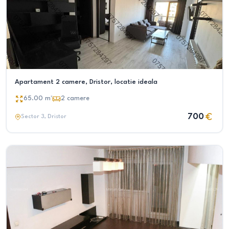
Apartament 2 camere, Dristor, locatie ideala
65.00
m²
2
camere
700
Sector 3
, Dristor