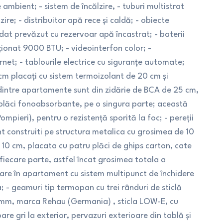
mbient; - sistem de încălzire, - tuburi multistrat
ire; - distribuitor apă rece și caldă; - obiecte
dat prevăzut cu rezervoar apă încastrat; - baterii
onat 9000 BTU; - videointerfon color; -
rnet; - tablourile electrice cu siguranțe automate;
0 cm placați cu sistem termoizolant de 20 cm și
 dintre apartamente sunt din zidărie de BCA de 25 cm,
 plăci fonoabsorbante, pe o singura parte; această
pieri), pentru o rezistență sporită la foc; - pereții
nt construiti pe structura metalica cu grosimea de 10
 10 cm, placata cu patru plăci de ghips carton, cate
fiecare parte, astfel încat grosimea totala a
ntrare în apartament cu sistem multipunct de închidere
a; - geamuri tip termopan cu trei rânduri de sticlă
mm, marca Rehau (Germania) , sticla LOW-E, cu
are gri la exterior, pervazuri exterioare din tablă și