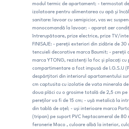
modul termic de apartament; - termostat de a
izolatoare pentru alimentarea cu apă și încălz
sanitare: lavoar cu semipicior, vas wc suspen
monocomandă la lavoar; - aparat aer condiți
întrerupătoare, prize electrice, prize TV/inte
FINISAJE: - pereții exteriori din zidărie de 3
tencuieli decorative marca Baumit; - pereții
marca YTONG, rezistenți la foc și placați cu
compartimentare a fost impusă de I.G.S.U (Pom
despărțitori din interiorul apartamentului su
cm captusita cu izolatie de vata minerala de
doua plăci cu o grosime totală de 2,5 cm pe 
pereților va fi de 15 cm; - ușă metalică la i
din tablă de oțel; - uși interioare marca Port
(tripan) pe suport PVC heptacameral de 80 
feronerie Maco , culoare albă la interior, culo