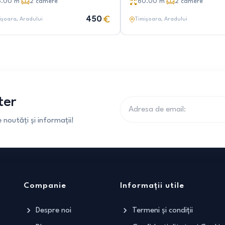
8.00
m²
2
camere
60.00
m²
2
camere
450
ișoara
, Aradului
Timișoara
, Aradului
ter
noutăți și informații!
Companie
Informații utile
Despre noi
Termeni și condiții