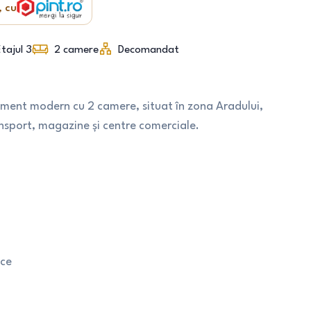
, cu
tajul 3
2
camere
Decomandat
tament modern cu 2 camere, situat în zona Aradului,
nsport, magazine și centre comerciale.
ice