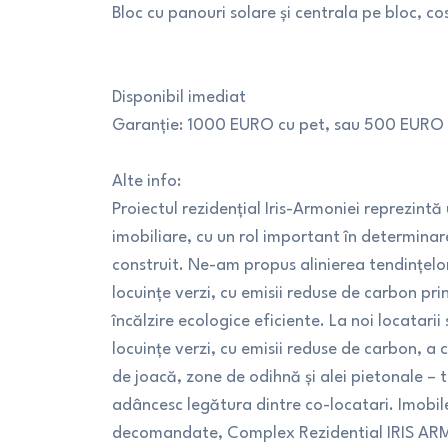
Bloc cu panouri solare și centrala pe bloc, co
Disponibil imediat
Garanție: 1000 EURO cu pet, sau 500 EURO
Alte info:
Proiectul rezidențial Iris-Armoniei reprezintă 
imobiliare, cu un rol important în determinare
construit. Ne-am propus alinierea tendințelor
locuințe verzi, cu emisii reduse de carbon pr
încălzire ecologice eficiente. La noi locatari
locuințe verzi, cu emisii reduse de carbon, a c
de joacă, zone de odihnă și alei pietonale – t
adâncesc legătura dintre co-locatari. Imobil
decomandate, Complex Rezidential IRIS ARMO