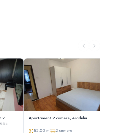
t 2
Apartament 2 camere, Aradului
Închirier
ului
52.00
m²
2
camere
54.00