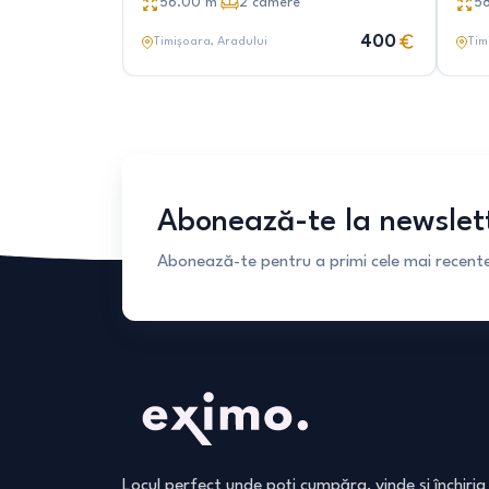
56.00
m²
2
camere
5
400
Timișoara
, Aradului
Tim
Abonează-te la newslet
Abonează-te pentru a primi cele mai recente 
Locul perfect unde poți cumpăra, vinde și închiria