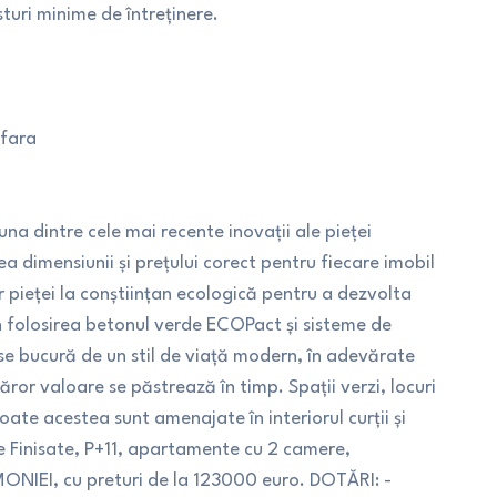
sturi minime de întreținere.
 fara
una dintre cele mai recente inovații ale pieței
a dimensiunii și prețului corect pentru fiecare imobil
 pieței la conștiințan ecologică pentru a dezvolta
in folosirea betonul verde ECOPact și sisteme de
i se bucură de un stil de viață modern, în adevărate
ăror valoare se păstrează în timp. Spații verzi, locuri
oate acestea sunt amenajate în interiorul curții și
e Finisate, P+11, apartamente cu 2 camere,
NIEI, cu preturi de la 123000 euro. DOTĂRI: -