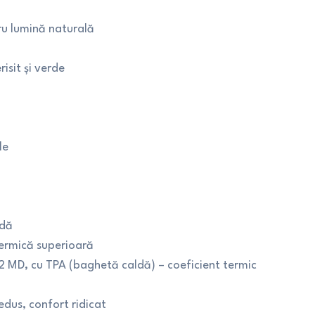
tru lumină naturală
isit și verde
le
idă
termică superioară
 MD, cu TPA (baghetă caldă) – coeficient termic
dus, confort ridicat