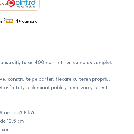
, cu
2
m
4+
camere
construiți, teren 400mp – într-un complex complet
e, construite pe parter, fiecare cu teren propriu,
 asfaltat, cu iluminat public, canalizare, curent
ră aer-apă 8 kW
de 12.5 cm
5 cm