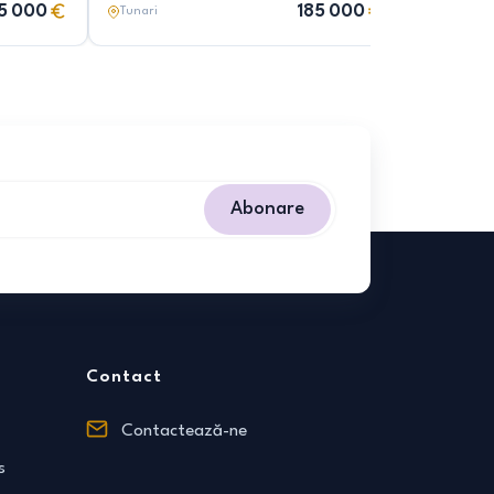
5 000
185 000
Tunari
Tunari
Abonare
Contact
Contactează-ne
s