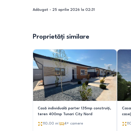
Adăugat -
25 aprilie 2026 la 02:31
Proprietăți similare
Casă individuală parter 135mp construiți,
Casa
teren 400mp Tunari City Nord
case
Cosm
110.00
m²
4+
camere
11