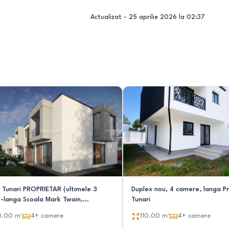
Actualizat -
25 aprilie 2026 la 02:37
 Tunari PROPRIETAR (ultimele 3
Duplex nou, 4 camere, langa Pr
)-langa Scoala Mark Twain,
Tunari
opolis
0.00
m²
4+
camere
110.00
m²
4+
camere