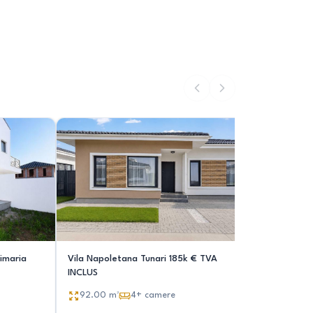
imaria
Vila Napoletana Tunari 185k € TVA
Casa de v
INCLUS
75.00
92.00
m²
4+
camere