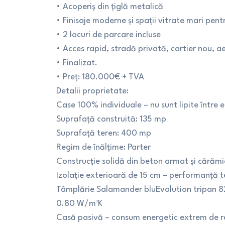
• Acoperiș din țiglă metalică
• Finisaje moderne și spații vitrate mari pen
• 2 locuri de parcare incluse
• Acces rapid, stradă privată, cartier nou, aer
• Finalizat.
• Preț: 180.000€ + TVA
Detalii proprietate:
Case 100% individuale – nu sunt lipite între e
Suprafață construită: 135 mp
Suprafață teren: 400 mp
Regim de înălțime: Parter
Construcție solidă din beton armat și cărăm
Izolație exterioară de 15 cm – performanță 
Tâmplărie Salamander bluEvolution tripan 82
0.80 W/m²K
Casă pasivă – consum energetic extrem de re