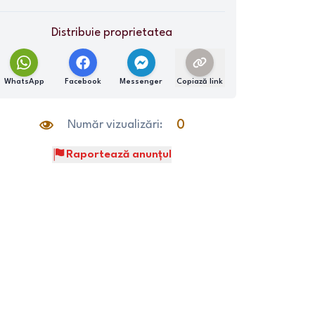
Distribuie proprietatea
WhatsApp
Facebook
Messenger
Copiază link
Număr vizualizări:
0
Raportează anunțul