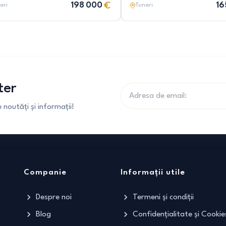
198 000
16
ari
Tunari
ter
noutăți și informații!
Companie
Informații utile
Despre noi
Termeni și condiții
Blog
Confidențialitate și Cookie