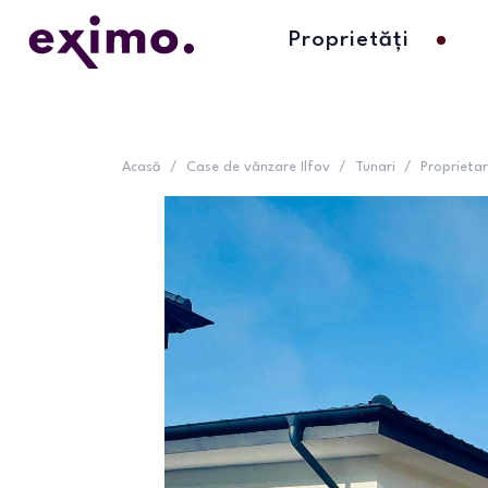
Proprietăți
Acasă
/
Case de vânzare Ilfov
/
Tunari
/
Proprietar