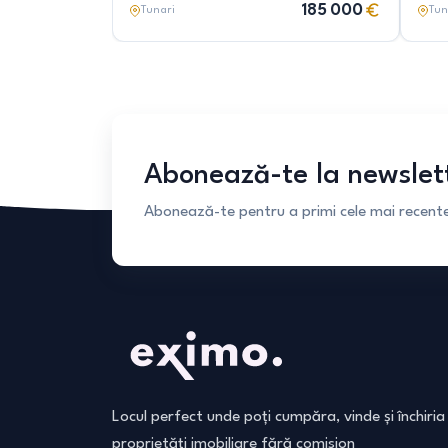
185 000
Tunari
Tun
Abonează-te la newslet
Abonează-te pentru a primi cele mai recente 
Locul perfect unde poți cumpăra, vinde și închiria
proprietăți imobiliare fără comision