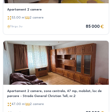
Apartament 2 camere
53.00
m²
2
camere
85 000
Târgu Jiu
Apartament 2 camere, zona centrala, 47 mp, mobilat, loc de
parcare - Strada General Christian Tell, nr.2
47.00
m²
2
camere