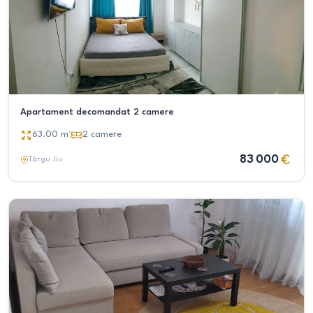
Apartament decomandat 2 camere
63.00
m²
2
camere
83 000
Târgu Jiu