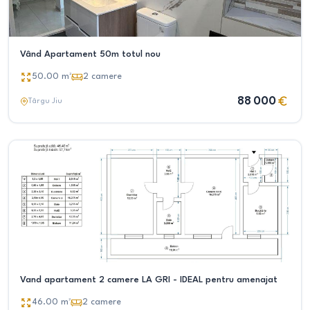
Vând Apartament 50m totul nou
50.00
m²
2
camere
88 000
Târgu Jiu
Vand apartament 2 camere LA GRI - IDEAL pentru amenajat
46.00
m²
2
camere