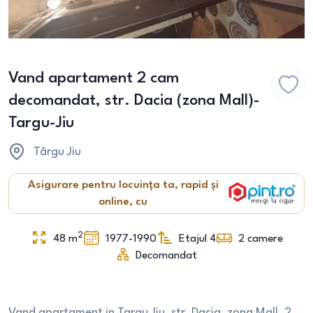
Vand apartament 2 cam
decomandat, str. Dacia (zona Mall)-
Targu-Jiu
Târgu Jiu
Asigurare pentru locuința ta, rapid și
online, cu
2
48
m
1977-1990
Etajul 4
2
camere
Decomandat
Vand apartament in Targu Jiu, str. Dacia, zona Mall, 2