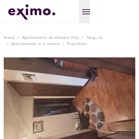
Acasă
/
Apartamente de vânzare Gorj
/
Târgu Jiu
/
Apartamente cu 2 camere
/
Proprietar