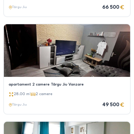
66 500
Târgu Jiu
apartament 2 camere Târgu Jiu Vanzare
28.00
m²
2
camere
49 500
Târgu Jiu