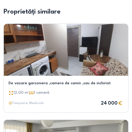
Proprietăți similare
De vazare garsoniera ,camera de camin ,sau de inchiriat
12.00
m²
1
cameră
24 000
Timișoara
, Medicină