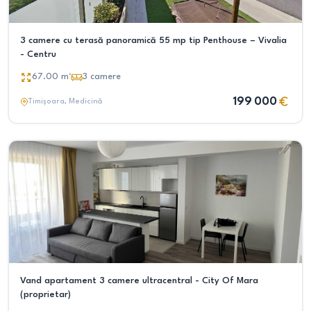
3 camere cu terasă panoramică 55 mp tip Penthouse – Vivalia
- Centru
67.00
m²
3
camere
199 000
Timișoara
, Medicină
Vand apartament 3 camere ultracentral - City Of Mara
(proprietar)