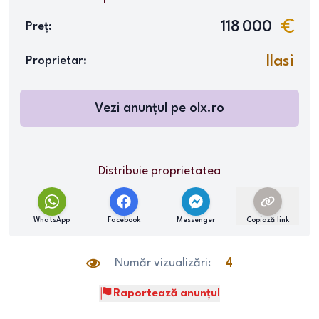
118 000
Preț:
Ilasi
Proprietar:
Vezi anunțul pe
olx.ro
Distribuie proprietatea
WhatsApp
Facebook
Messenger
Copiază link
Număr vizualizări:
4
Raportează anunțul