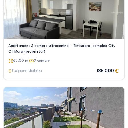
Apartament 3 camere ultracentral - Timisoara, complex City
Of Mara (proprietar)
69.00
m²
3
camere
185 000
Timișoara
, Medicină