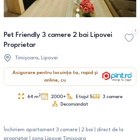
1
Pet Friendly 3 camere 2 bai Lipovei
Proprietar
Timișoara
, Lipovei
Asigurare pentru locuința ta, rapid și
online, cu
2
64
m
2000+
Etajul 5
3
camere
Decomandat
Închiriem apartament 3 camere | 2 bai | direct de la
proprietar | zona Lipovei Timișoara