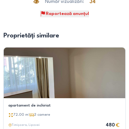
Număr vizualizări:
34
Raportează anunțul
Proprietăți similare
apartament de inchiriat
72.00
m²
3
camere
480
Timișoara
, Lipovei