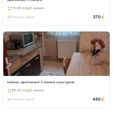
Apartament 3 camere
75.00
m²
3
camere
370
Timișoara
, Lipovei
Inchiriez apartament 3 camere zona Lipivei
58.00
m²
3
camere
450
Timișoara
, Lipovei