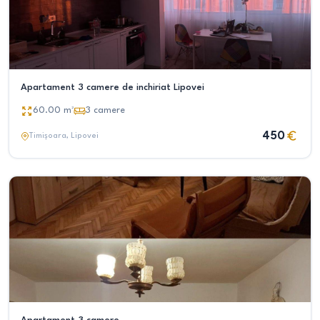
Apartament 3 camere de inchiriat Lipovei
60.00
m²
3
camere
450
Timișoara
, Lipovei