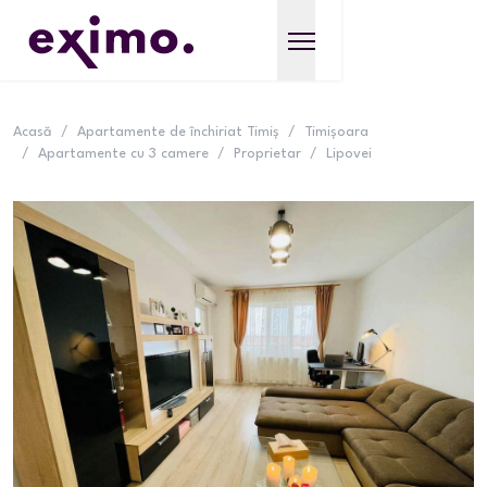
Acasă
/
Apartamente de închiriat Timiș
/
Timișoara
/
Apartamente cu 3 camere
/
Proprietar
/
Lipovei