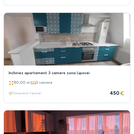
Inchiriez apartament 3 camere zona Lipovei
80.00
m²
3
camere
450
Timișoara
, Lipovei