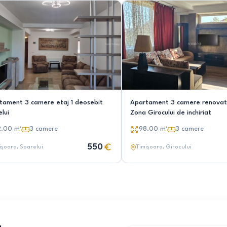
tament 3 camere etaj 1 deosebit
Apartament 3 camere renovat
lui
Zona Girocului de inchiriat
2.00
m²
3
camere
98.00
m²
3
camere
550
ișoara
, Soarelui
Timișoara
, Girocului