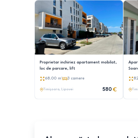
Proprietar inchiriez apartament mobilat,
Apar
loc de parcare, lift
Soare
68.00
m²
3
camere
8
580
Timișoara
, Lipovei
Tim