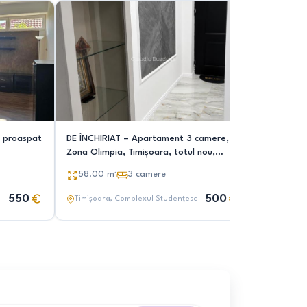
 proaspat
DE ÎNCHIRIAT – Apartament 3 camere,
Proprietar
Zona Olimpia, Timișoara, totul nou,
camere
direct p
58.00
m²
3
camere
70.00
550
500
Timișoara
, Complexul Studențesc
Timișoar