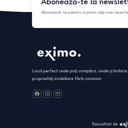
Abonează-te la newslet
Abonează-te pentru a primi cele mai recente 
Locul perfect unde poți cumpăra, vinde și închiria
proprietăți imobiliare fără comision
Dezvoltat de