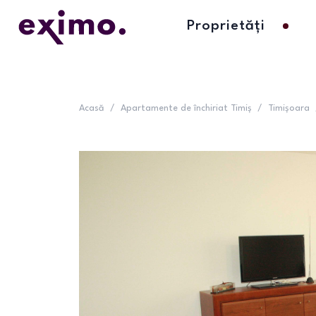
Proprietăți
Acasă
/
Apartamente de închiriat Timiș
/
Timișoara