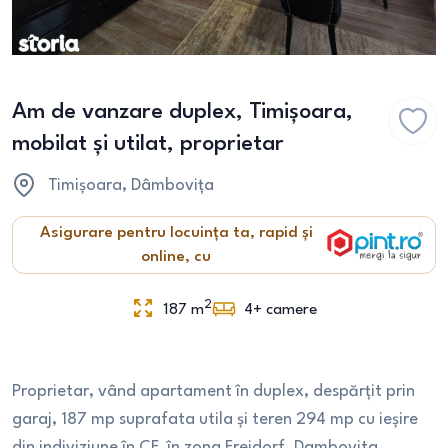
Am de vanzare duplex, Timișoara,
mobilat și utilat, proprietar
Timișoara
, Dâmbovița
Asigurare pentru locuința ta, rapid și
online, cu
2
187
m
4+
camere
Proprietar, vând apartament în duplex, despărțit prin
garaj, 187 mp suprafata utila și teren 294 mp cu ieșire
din indiviziune în CF, în zona Freidorf, Dambovita.