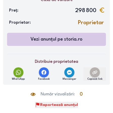
298 800
Preț:
Proprietar
Proprietar:
Vezi anunțul pe
storia.ro
Distribuie proprietatea
WhatsApp
Facebook
Messenger
Copiază link
Număr vizualizări:
0
Raportează anunțul