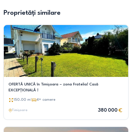
Proprietăți similare
OFERTĂ UNICĂ în Timișoara – zona Fratelia! Casă
EXCEPȚIONALĂ !
150.00
m²
4+
camere
380 000
Timișoara