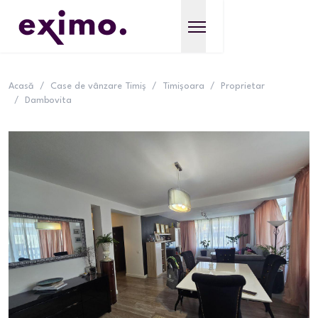
Acasă
/
Case de vânzare Timiș
/
Timișoara
/
Proprietar
/
Dambovita