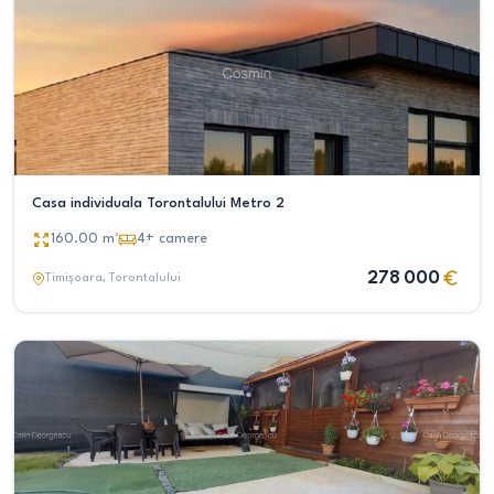
Casa individuala Torontalului Metro 2
160.00
m²
4+
camere
278 000
Timișoara
, Torontalului