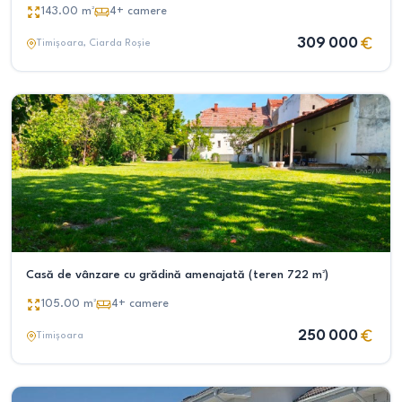
143.00
m²
4+
camere
309 000
Timișoara
, Ciarda Roșie
Casă de vânzare cu grădină amenajată (teren 722 m²)
105.00
m²
4+
camere
250 000
Timișoara