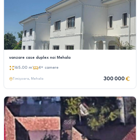
vanzare case duplex noi Mehala
165.00
m²
4+
camere
300 000
Timișoara
, Mehala