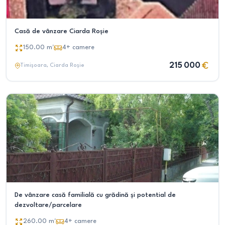
Casă de vânzare Ciarda Roșie
150.00
m²
4+
camere
215 000
Timișoara
, Ciarda Roșie
De vânzare casă familială cu grădină și potential de
dezvoltare/parcelare
260.00
m²
4+
camere