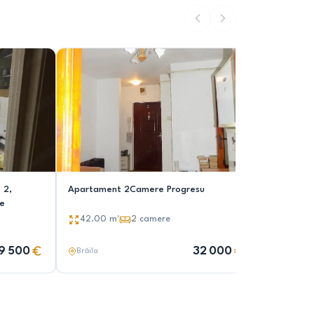
 2,
Apartament 2Camere Progresu
Vând apa
le
42.00
m²
2
camere
38.00
m
9 500
32 000
Brăila
Brăila