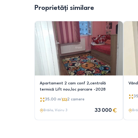
Proprietăți similare
Apartament 2 cam conf 2,centrală
Vând
termică Lift nou,loc parcare -2028
3
35.00
m²
2
camere
33 000
Brăila
, Viziru 3
Bră