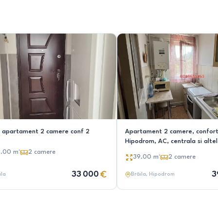
 apartament 2 camere conf 2
Apartament 2 camere, confort
Hipodrom, AC, centrala si alte
5.00
m²
2
camere
39.00
m²
2
camere
33 000
3
ila
Brăila
, Hipodrom