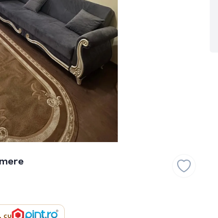
amere
, cu