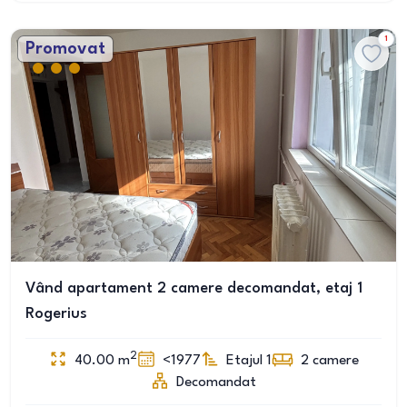
1
Promovat
Vând apartament 2 camere decomandat, etaj 1
Rogerius
2
40.00
m
<1977
Etajul 1
2
camere
Decomandat