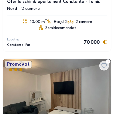
Ofer la schimb apartament Constanta - Tomis
Nord - 2 camere
2
40.00
m
Etajul 2
2
camere
Semidecomandat
Locație:
70 000
Constanța
, Far
1
Promovat