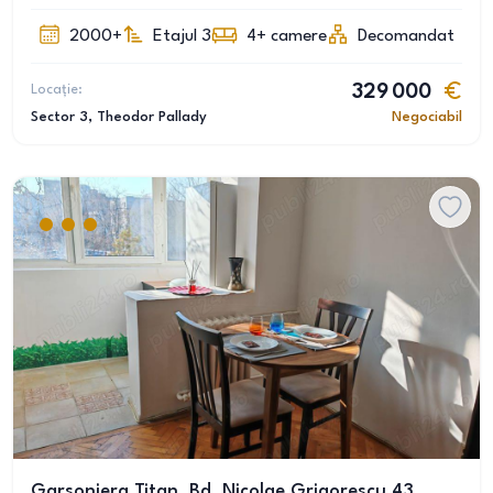
2000+
Etajul 3
4+
camere
Decomandat
Locație:
329 000
Sector 3
, Theodor Pallady
Negociabil
Garsoniera Titan, Bd. Nicolae Grigorescu 43,