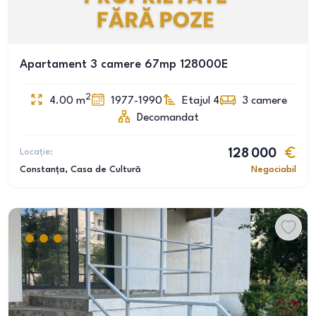
Apartament 3 camere 67mp 128000E
2
4.00
m
1977-1990
Etajul 4
3
camere
Decomandat
Locație:
128 000
Constanța
, Casa de Cultură
Negociabil