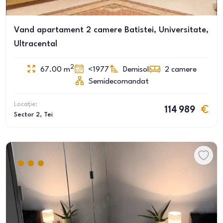
Vand apartament 2 camere Batistei, Universitate,
Ultracental
2
67.00
m
<1977
Demisol
2
camere
Semidecomandat
Locație:
114 989
Sector 2
, Tei