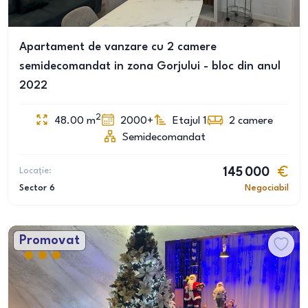
Apartament de vanzare cu 2 camere
semidecomandat in zona Gorjului - bloc din anul
2022
2
48.00
m
2000+
Etajul 1
2
camere
Semidecomandat
Locație:
145 000
Sector 6
Negociabil
Promovat