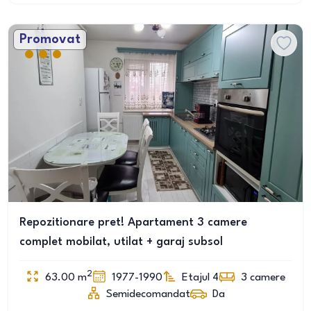
Promovat
Repozitionare pret! Apartament 3 camere
complet mobilat, utilat + garaj subsol
2
63.00
m
1977-1990
Etajul 4
3
camere
Semidecomandat
Da