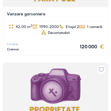
Vanzare garsoniera
2
42.00
m
1990-2000
Etajul 2
1
cameră
Decomandat
Locație:
120 000
Craiova