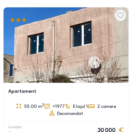
Apartament
2
55.00
m
<1977
Etajul 1
2
camere
Decomandat
Locație:
30 000