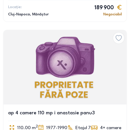
Locație:
189 900
Cluj-Napoca
, Mănăștur
Negociabil
ap 4 camere 110 mp i anastasie panu3
2
110.00
m
1977-1990
Etajul 7
4+
camere