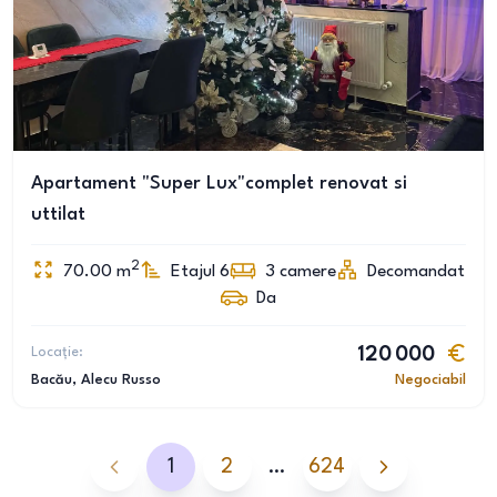
Apartament "Super Lux"complet renovat si
uttilat
2
70.00
m
Etajul 6
3
camere
Decomandat
Da
Locație:
120 000
Bacău
, Alecu Russo
Negociabil
1
2
…
624