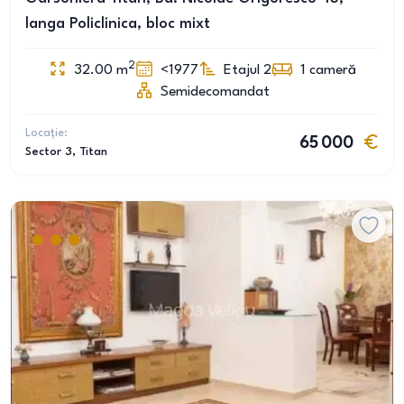
langa Policlinica, bloc mixt
2
32.00
m
<1977
Etajul 2
1
cameră
Semidecomandat
Locație:
65 000
Sector 3
, Titan