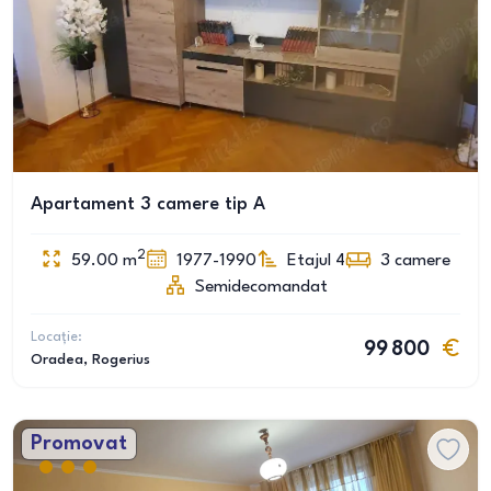
Apartament 3 camere tip A
2
59.00
m
1977-1990
Etajul 4
3
camere
Semidecomandat
Locație:
99 800
Oradea
, Rogerius
Promovat