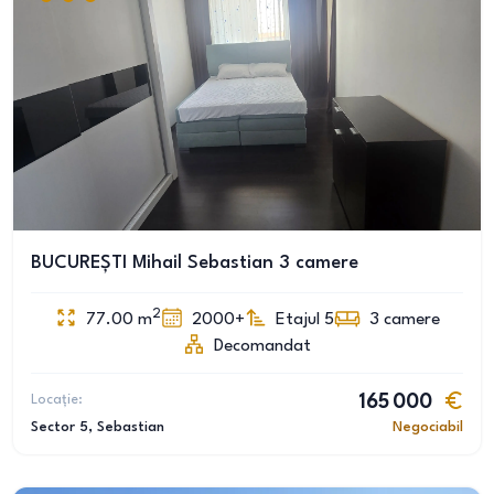
BUCUREȘTI Mihail Sebastian 3 camere
2
77.00
m
2000+
Etajul 5
3
camere
Decomandat
Locație:
165 000
Sector 5
, Sebastian
Negociabil