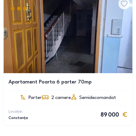
Apartament Poarta 6 parter 70mp
Parter
2
camere
Semidecomandat
Locație:
89 000
Constanța