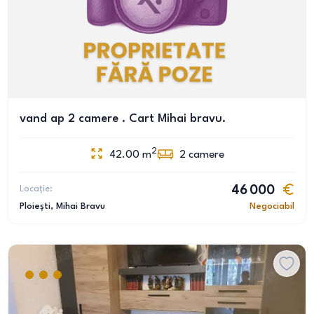
vand ap 2 camere . Cart Mihai bravu.
2
42.00
m
2
camere
Locație:
46 000
Ploiești
, Mihai Bravu
Negociabil