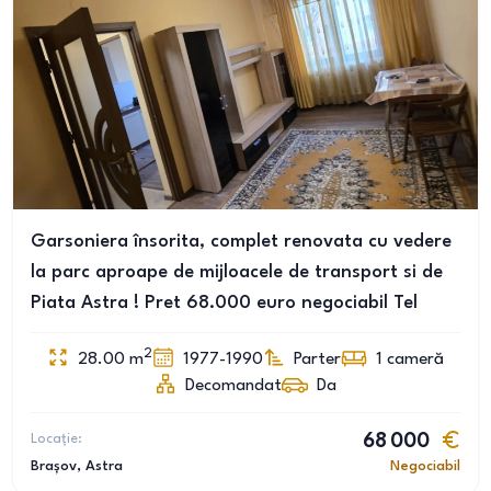
Garsoniera însorita, complet renovata cu vedere
la parc aproape de mijloacele de transport si de
Piata Astra ! Pret 68.000 euro negociabil Tel
2
28.00
m
1977-1990
Parter
1
cameră
Decomandat
Da
Locație:
68 000
Brașov
, Astra
Negociabil