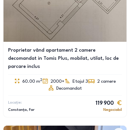
Proprietar vând apartament 2 camere
decomandat in Tomis Plus, mobilat, utilat, loc de
parcare inclus
2
60.00
m
2000+
Etajul 3
2
camere
Decomandat
Locație:
119 900
Constanța
, Far
Negociabil