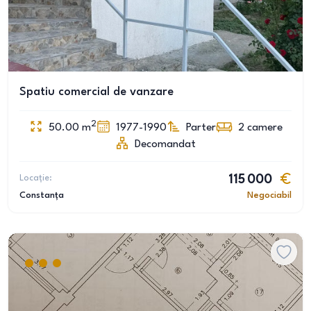
Spatiu comercial de vanzare
2
50.00
m
1977-1990
Parter
2
camere
Decomandat
Locație:
115 000
Constanța
Negociabil