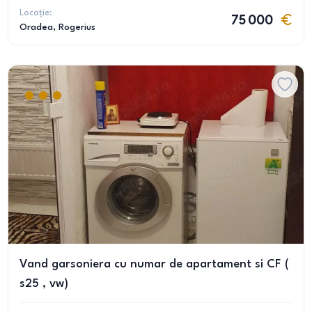
Locație:
75 000
Oradea
, Rogerius
Vand garsoniera cu numar de apartament si CF (
s25 , vw)