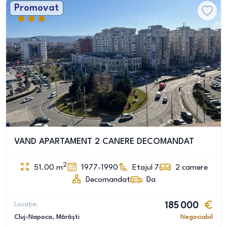
Promovat
VAND APARTAMENT 2 CANERE DECOMANDAT
2
51.00
m
1977-1990
Etajul 7
2
camere
Decomandat
Da
Locație:
185 000
Cluj-Napoca
, Mărăști
Negociabil