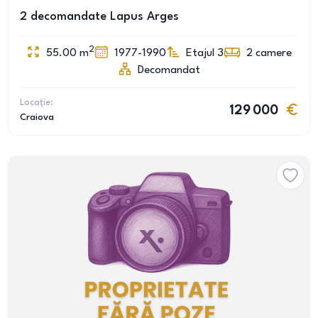
2 decomandate Lapus Arges
2
55.00
m
1977-1990
Etajul 3
2
camere
Decomandat
Locație:
129 000
Craiova