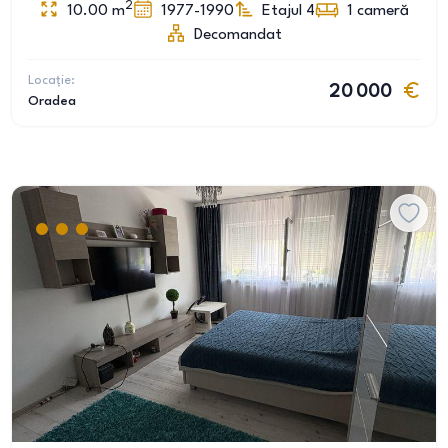
2
10.00
m
1977-1990
Etajul 4
1
cameră
Decomandat
Locație:
20 000
Oradea