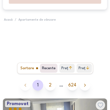
Acasă
/
Apartamente de vânzare
Sortare
Recente
Preț
Preț
crescător
descrescător
1
2
…
624
Promovat