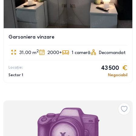
Garsoniera vinzare
2
31.00
m
2000+
1
cameră
Decomandat
Locație:
43 500
Sector 1
Negociabil