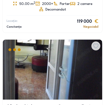
2
50.00
m
2000+
Parter
2
camere
Decomandat
Locație:
119 000
Constanța
Negociabil