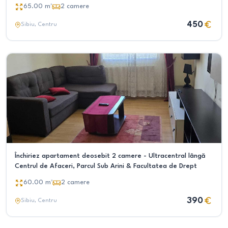
de pus bicicleta
65.00
m²
2
camere
450
Sibiu
, Centru
Închiriez apartament deosebit 2 camere - Ultracentral lângă
Centrul de Afaceri, Parcul Sub Arini & Facultatea de Drept
60.00
m²
2
camere
390
Sibiu
, Centru