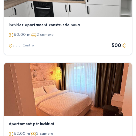
Inchiriez apartament constructie noua
50.00
m²
2
camere
500
Sibiu
, Centru
Apartament ptr inchiriat
52.00
m²
2
camere