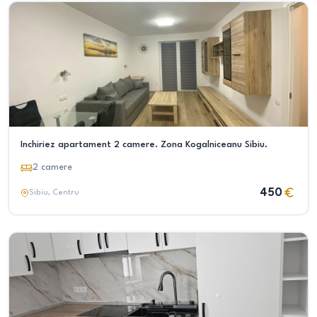
Inchiriez apartament 2 camere. Zona Kogalniceanu Sibiu.
2
camere
450
Sibiu
, Centru