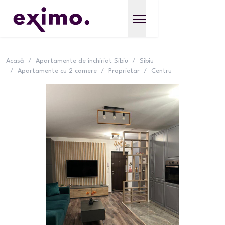
Acasă
/
Apartamente de închiriat Sibiu
/
Sibiu
/
Apartamente cu 2 camere
/
Proprietar
/
Centru