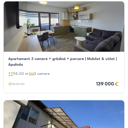
Apartament 3 camere + grădină + parcare | Mobilat & utilat |
Apahida
55.00
m²
3
camere
139 000
Apahida