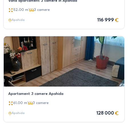
Vand apartament 3 camere in Apahida
52.00
m²
3
camere
116 999
Apahida
Apartament 3 camere Apahida
61.00
m²
3
camere
128 000
Apahida