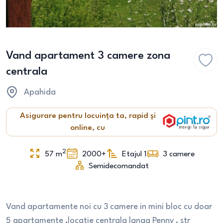
Vand apartament 3 camere zona
centrala
Apahida
Asigurare pentru locuința ta, rapid și
online, cu
2
57
m
2000+
Etajul 1
3
camere
Semidecomandat
Vand apartamente noi cu 3 camere in mini bloc cu doar
5 apartamente ,locatie centrala langa Penny , str