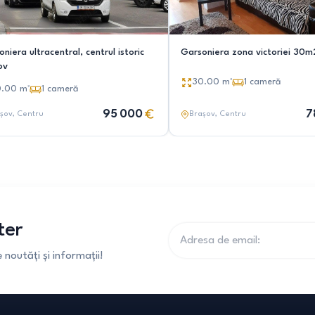
niera ultracentral, centrul istoric
Garsoniera zona victoriei 30m
ov
30.00
m²
1
cameră
0.00
m²
1
cameră
95 000
7
șov
, Centru
Brașov
, Centru
ter
noutăți și informații!