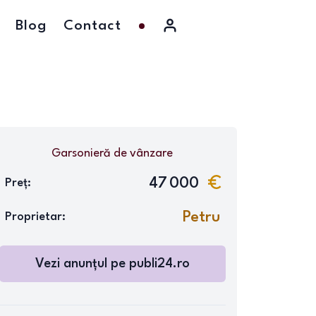
Blog
Contact
Garsonieră
de vânzare
47 000
Preț:
Petru
Proprietar:
Vezi anunțul pe
publi24.ro