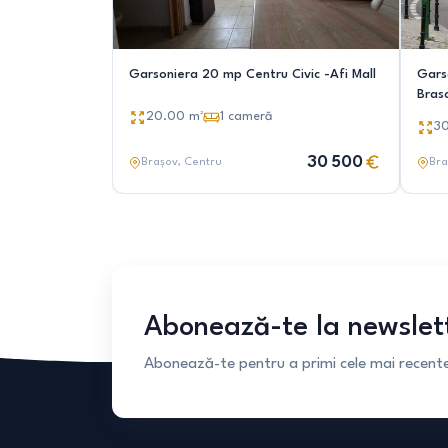
Garsoniera 20 mp Centru Civic -Afi Mall
Garso
Bras
20.00
m²
1
cameră
3
30 500
Brașov
, Centru
Bra
Abonează-te la newslet
Abonează-te pentru a primi cele mai recente 