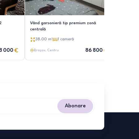
2
Vând garsonieră tip premium zonă
Garsonier
centrală
Seasons R
38.00
m²
1
cameră
35.00
m
8 000
86 800
Brașov
, Centru
Brașov
, 
Abonare