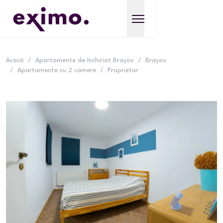
Acasă
/
Apartamente de închiriat Brașov
/
Brașov
/
Apartamente cu 2 camere
/
Proprietar