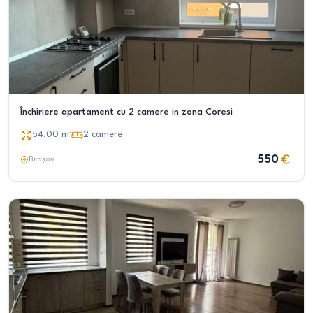
Închiriere apartament cu 2 camere in zona Coresi
54.00
m²
2
camere
550
Brașov