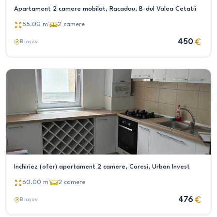
Apartament 2 camere mobilat, Racadau, B-dul Valea Cetatii
55.00
m²
2
camere
450
Brașov
Inchiriez (ofer) apartament 2 camere, Coresi, Urban Invest
60.00
m²
2
camere
476
Brașov