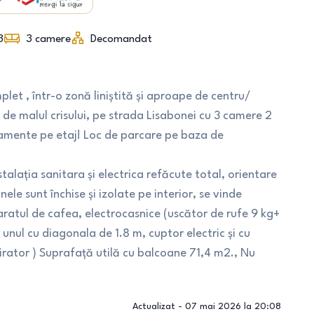
3
3
camere
Decomandat
et , într-o zonă liniștită și aproape de centru/
e de malul crisului, pe strada Lisabonei cu 3 camere 2
tamente pe etaj! Loc de parcare pe baza de
talația sanitara și electrica refăcute total, orientare
ele sunt închise și izolate pe interior, se vinde
aratul de cafea, electrocasnice (uscător de rufe 9 kg+
unul cu diagonala de 1.8 m, cuptor electric și cu
irator ) Suprafață utilă cu balcoane 71,4 m2., Nu
Actualizat -
07 mai 2026 la 20:08