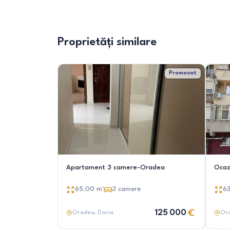
Proprietăți similare
Promovat
Apartament 3 camere-Oradea
Ocazi
65.00
m²
3
camere
6
125 000
Oradea
, Dacia
Or