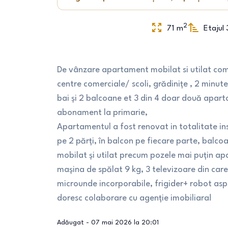
2
71
m
Etajul 
De vânzare apartament mobilat si utilat compl
centre comerciale/ scoli, grădinițe , 2 minut
bai și 2 balcoane et 3 din 4 doar două apar
abonament la primarie,
Apartamentul a fost renovat in totalitate ins
pe 2 părți, în balcon pe fiecare parte, balcoan
mobilat și utilat precum pozele mai puțin ap
mașina de spălat 9 kg, 3 televizoare din care 
microunde incorporabile, frigider+ robot asp
doresc colaborare cu agenție imobiliara!
Adăugat -
07 mai 2026 la 20:01