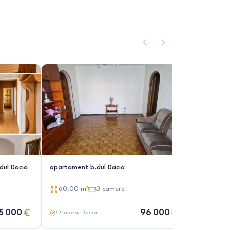
ul Dacia
apartament b.dul Dacia
Apartamen
Bd.Deceba
60.00
m²
3
camere
64.00
5 000
96 000
Oradea
, Dacia
Oradea
,