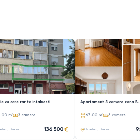
e cu care rar te intalnesti
Apartament 3 camere zona B-d
3.00
m²
3
camere
67.00
m²
3
camere
136 500
9
adea
, Dacia
Oradea
, Dacia