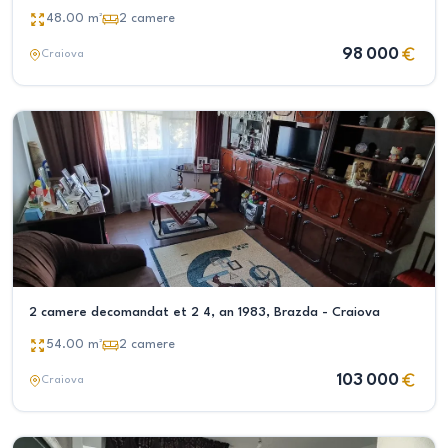
48.00
m²
2
camere
98 000
Craiova
2 camere decomandat et 2 4, an 1983, Brazda - Craiova
54.00
m²
2
camere
103 000
Craiova