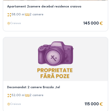
Apartament 2camere decebal residence craiova
58.00
m²
2
camere
145 000
Craiova
Decomandat 2 camere Brazda ,tel
52.00
m²
2
camere
115 000
Craiova