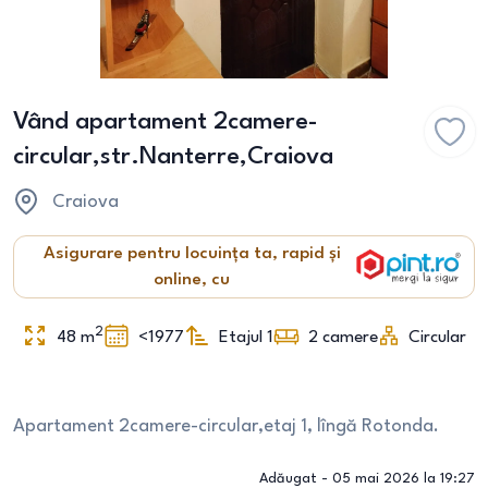
Vând apartament 2camere-
circular,str.Nanterre,Craiova
Craiova
Asigurare pentru locuința ta, rapid și
online, cu
2
48
m
<1977
Etajul 1
2
camere
Circular
Apartament 2camere-circular,etaj 1, lîngă Rotonda.
Adăugat -
05 mai 2026 la 19:27