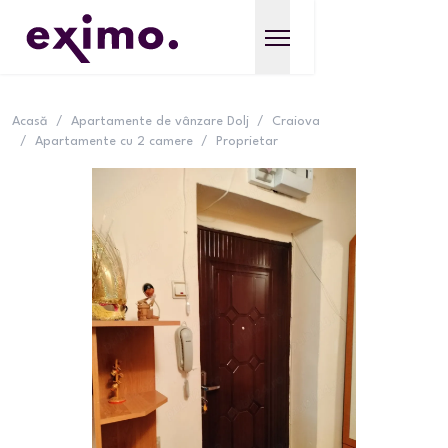
Acasă
/
Apartamente de vânzare Dolj
/
Craiova
/
Apartamente cu 2 camere
/
Proprietar