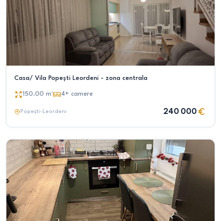
Casa/ Vila Popești Leordeni - zona centrala
150.00
m²
4+
camere
240 000
Popești-Leordeni