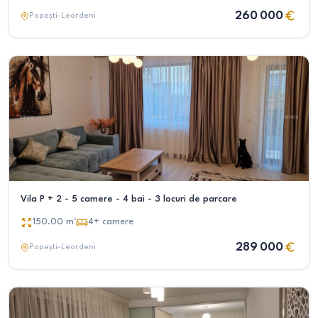
260 000
Popești-Leordeni
Vila P + 2 - 5 camere - 4 bai - 3 locuri de parcare
150.00
m²
4+
camere
289 000
Popești-Leordeni