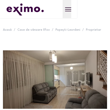
Acasă
/
Case de vânzare Ilfov
/
Popești-Leordeni
/
Proprietar