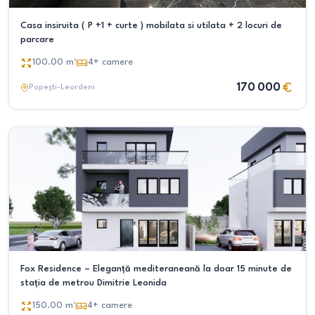
Casa insiruita ( P +1 + curte ) mobilata si utilata + 2 locuri de
parcare
100.00
m²
4+
camere
170 000
Popești-Leordeni
Fox Residence – Eleganță mediteraneană la doar 15 minute de
stația de metrou Dimitrie Leonida
150.00
m²
4+
camere