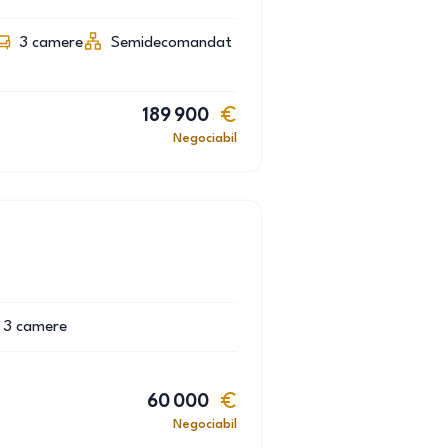
3
camere
Semidecomandat
189 900
Negociabil
3
camere
60 000
Negociabil