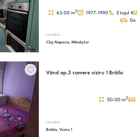
2
63.00
m
1977-1990
Etajul 4
Da
Locație:
Cluj-Napoca
, Mănăștur
Vând ap.3 camere viziru 1 Brăila
2
50.00
m
Locație:
Brăila
, Viziru 1