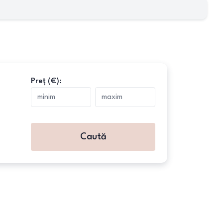
Preț (€):
Caută