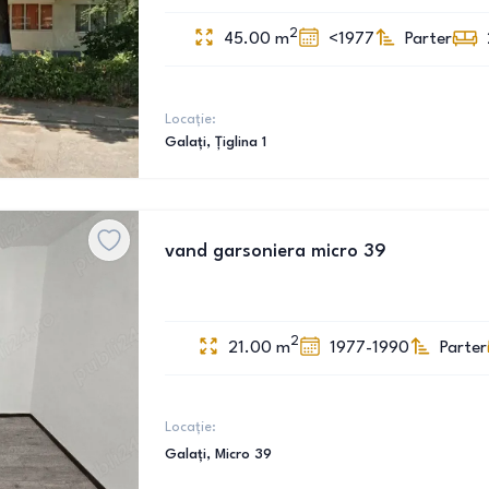
2
45.00
m
<1977
Parter
Locație:
Galați
, Țiglina 1
vand garsoniera micro 39
2
21.00
m
1977-1990
Parter
Locație:
Galați
, Micro 39