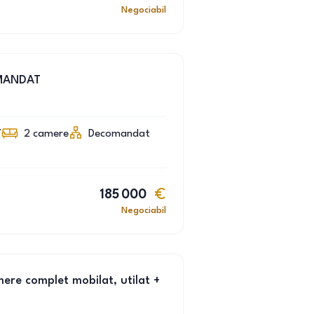
Negociabil
MANDAT
7
2
camere
Decomandat
185 000
Negociabil
ere complet mobilat, utilat +