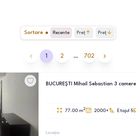
Sortare
Recente
Preț
Preț
crescător
descrescător
1
2
…
702
BUCUREȘTI Mihail Sebastian 3 camere
2
77.00
m
2000+
Etajul 5
Locație: