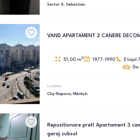
Sector 5
, Sebastian
VAND APARTAMENT 2 CANERE DECO
2
51.00
m
1977-1990
Etajul 
Da
Locație:
Cluj-Napoca
, Mărăști
Repozitionare pret! Apartament 3 cam
garaj subsol