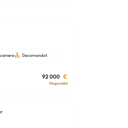
camere
Decomandat
92 000
Negociabil
er