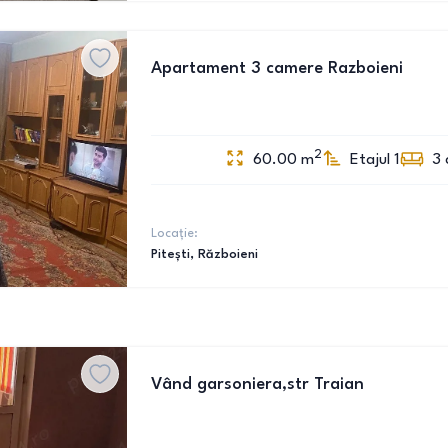
Apartament 3 camere Razboieni
2
60.00
m
Etajul 1
3
Locație:
Pitești
, Războieni
Vând garsoniera,str Traian