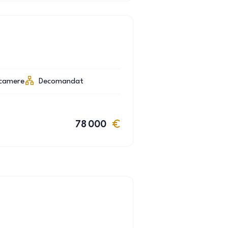
camere
Decomandat
78 000