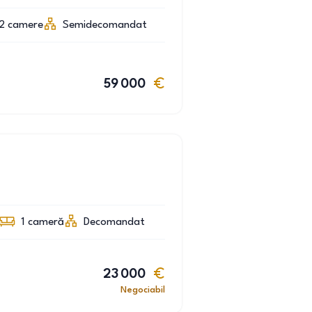
2
camere
Semidecomandat
59 000
1
cameră
Decomandat
23 000
Negociabil