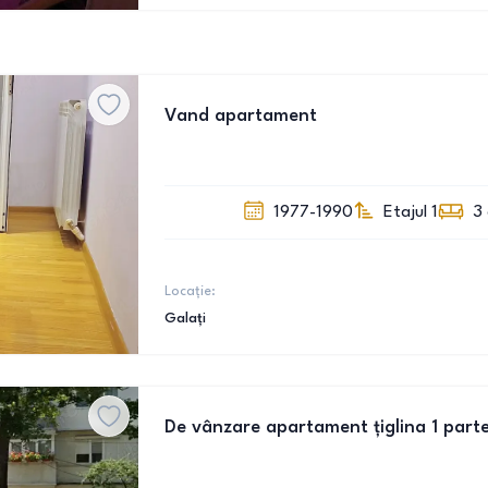
Vand apartament
1977-1990
Etajul 1
3
Locație:
Galați
De vânzare apartament țiglina 1 part