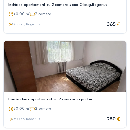
Inchiriez apartament cu 2 camere,zona Olosig,Rogerius
40.00
m²
2
camere
365
Oradea
, Rogerius
Dau în chirie apartament cu 2 camere la parter
50.00
m²
2
camere
250
Oradea
, Rogerius