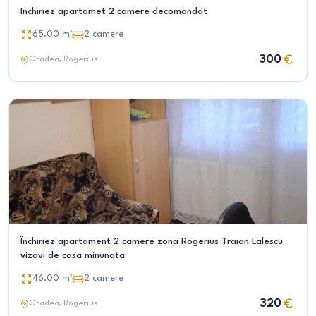
Inchiriez apartamet 2 camere decomandat
65.00
m²
2
camere
300
Oradea
, Rogerius
Închiriez apartament 2 camere zona Rogerius Traian Lalescu
vizavi de casa minunata
46.00
m²
2
camere
320
Oradea
, Rogerius