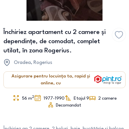
Închiriez apartament cu 2 camere și
dependințe, de comodat, complet
utilat, în zona Rogerius.
Oradea
, Rogerius
Asigurare pentru locuința ta, rapid și
online, cu
2
56
m
1977-1990
Etajul 9
2
camere
Decomandat
Închiriez ap 2 camere, 2 holuri, baie, bucătărie și balcon,