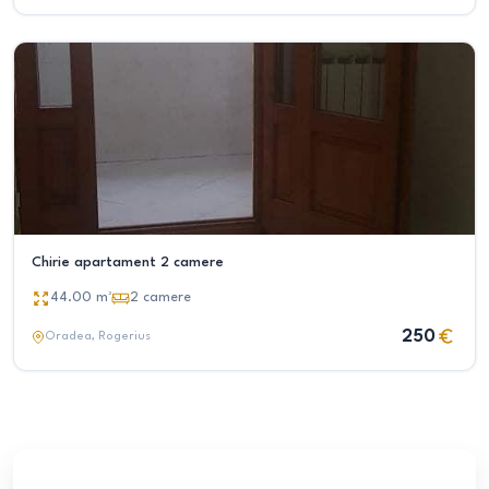
Chirie apartament 2 camere
44.00
m²
2
camere
250
Oradea
, Rogerius