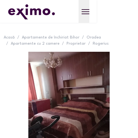
Acasă
/
Apartamente de închiriat Bihor
/
Oradea
/
Apartamente cu 2 camere
/
Proprietar
/
Rogerius