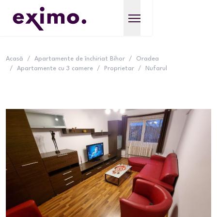
Acasă
/
Apartamente de închiriat Bihor
/
Oradea
/
Apartamente cu 3 camere
/
Proprietar
/
Nufarul