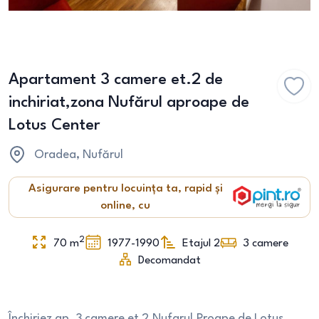
Apartament 3 camere et.2 de
inchiriat,zona Nufărul aproape de
Lotus Center
Oradea
, Nufărul
Asigurare pentru locuința ta, rapid și
online, cu
2
70
m
1977-1990
Etajul 2
3
camere
Decomandat
Închiriez ap. 3 camere et 2.Nufarul,Proape de Lotus