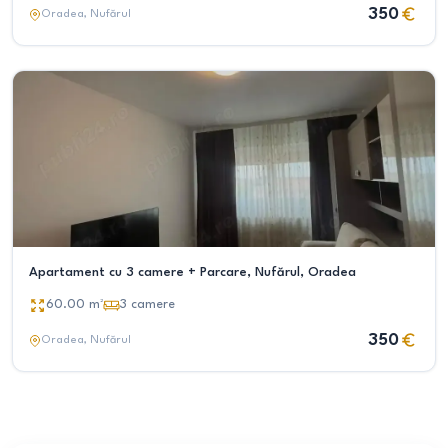
350
Oradea
, Nufărul
Apartament cu 3 camere + Parcare, Nufărul, Oradea
60.00
m²
3
camere
350
Oradea
, Nufărul