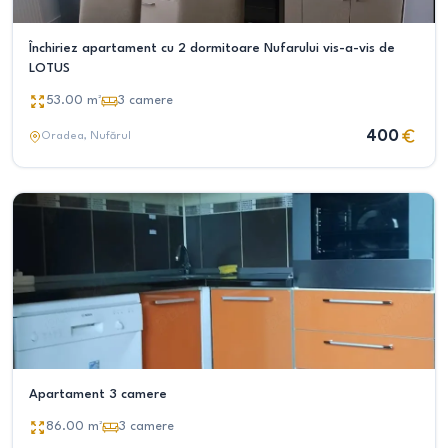
Închiriez apartament cu 2 dormitoare Nufarului vis-a-vis de
LOTUS
53.00
m²
3
camere
400
Oradea
, Nufărul
Apartament 3 camere
86.00
m²
3
camere