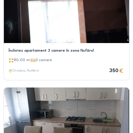
Închiriez apartament 3 camere în zona Nufărul
80.00
m²
3
camere
350
Oradea
, Nufărul