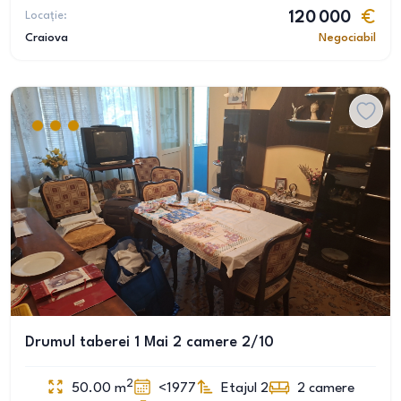
Locație:
120 000
Craiova
Negociabil
Drumul taberei 1 Mai 2 camere 2/10
2
50.00
m
<1977
Etajul 2
2
camere