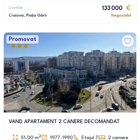
Locație:
133 000
Craiova
, Piața Gării
Negociabil
Promovat
VAND APARTAMENT 2 CANERE DECOMANDAT
2
51.00
m
1977-1990
Etajul 7
2
camere