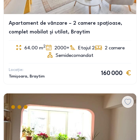
Apartament de vânzare – 2 camere spațioase,
complet mobilat și utilat, Braytim
2
64.00
m
2000+
Etajul 2
2
camere
Semidecomandat
Locație:
160 000
Timișoara
, Braytim