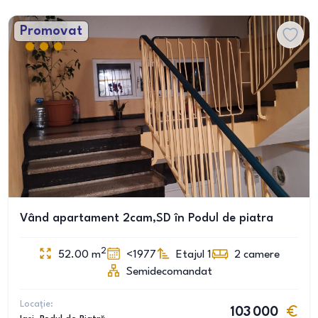
Promovat
Vând apartament 2cam,SD în Podul de piatra
2
52.00
m
<1977
Etajul 1
2
camere
Semidecomandat
Locație:
103 000