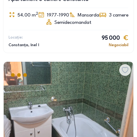
2
54.00
m
1977-1990
Mansarda
3
camere
Semidecomandat
Locație:
95 000
Constanța
, Inel I
Negociabil