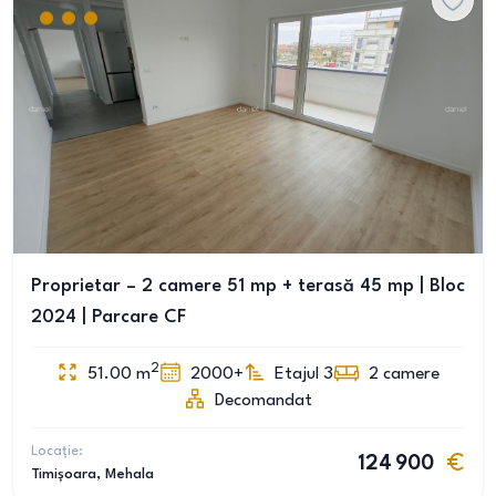
Proprietar – 2 camere 51 mp + terasă 45 mp | Bloc
2024 | Parcare CF
2
51.00
m
2000+
Etajul 3
2
camere
Decomandat
Locație:
124 900
Timișoara
, Mehala