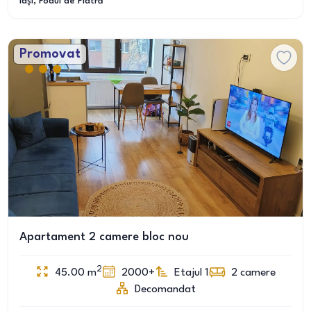
Iași
, Podul de Piatră
Promovat
Apartament 2 camere bloc nou
2
45.00
m
2000+
Etajul 1
2
camere
Decomandat