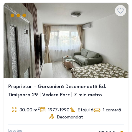
Proprietar – Garsonieră Decomandată Bd.
Timișoara 29 | Vedere Parc | 7 min metro
2
30.00
m
1977-1990
Etajul 6
1
cameră
Decomandat
Locație: