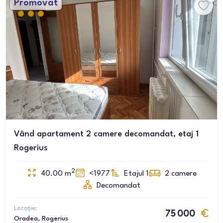
Promovat
Vând apartament 2 camere decomandat, etaj 1
Rogerius
2
40.00
m
<1977
Etajul 1
2
camere
Decomandat
Locație:
75 000
Oradea
, Rogerius