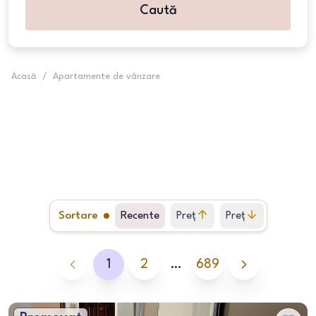
Caută
Acasă
/
Apartamente de vânzare
Sortare
Recente
Preț
Preț
crescător
descrescător
1
2
…
689