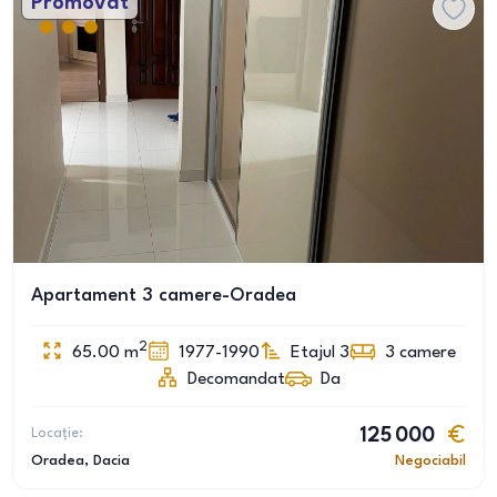
Promovat
Apartament 3 camere-Oradea
2
65.00
m
1977-1990
Etajul 3
3
camere
Decomandat
Da
Locație:
125 000
Oradea
, Dacia
Negociabil