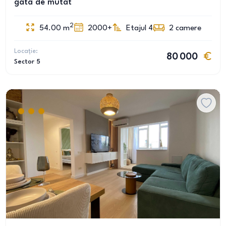
gata de mutat
2
54.00
m
2000+
Etajul 4
2
camere
Locație:
80 000
Sector 5