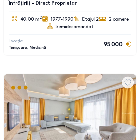
Înfrățirii) - Direct Proprietar
2
40.00
m
1977-1990
Etajul 2
2
camere
Semidecomandat
Locație:
95 000
Timișoara
, Medicină