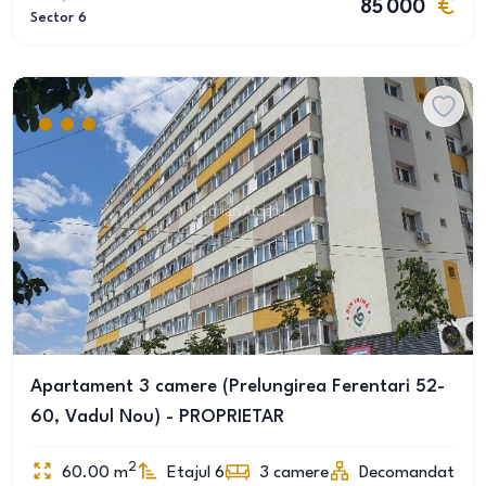
85 000
Sector 6
Apartament 3 camere (Prelungirea Ferentari 52-
60, Vadul Nou) - PROPRIETAR
2
60.00
m
Etajul 6
3
camere
Decomandat