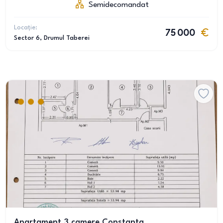
Semidecomandat
Locație:
75 000
Sector 6
, Drumul Taberei
Apartament 3 camere Constanta