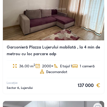
Garsonieră Plazza Lujerului mobilată , la 4 min de
metrou cu loc parcare adp
2
36.00
m
2000+
Etajul 1
1
cameră
Decomandat
Locație:
137 000
Sector 6
, Lujerului