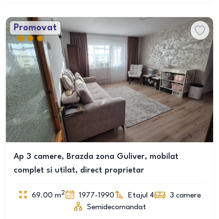
Promovat
Ap 3 camere, Brazda zona Guliver, mobilat
complet si utilat, direct proprietar
2
69.00
m
1977-1990
Etajul 4
3
camere
Semidecomandat