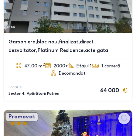
Garsoniera,bloc nou,finalizat,direct
dezvoltator,Platinum Residence,acte gata
2
47.00
m
2000+
Etajul 1
1
cameră
Decomandat
Locație:
64 000
Sector 4
, Apărătorii Patriei
Promovat