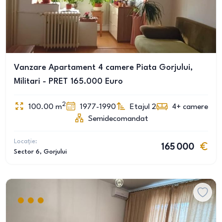
Vanzare Apartament 4 camere Piata Gorjului,
Militari - PRET 165.000 Euro
2
100.00
m
1977-1990
Etajul 2
4+
camere
Semidecomandat
Locație:
165 000
Sector 6
, Gorjului