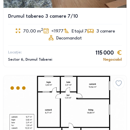
Drumul tabereo 3 camere 7/10
2
70.00
m
<1977
Etajul 7
3
camere
Decomandat
Locație:
115 000
Sector 6
, Drumul Taberei
Negociabil