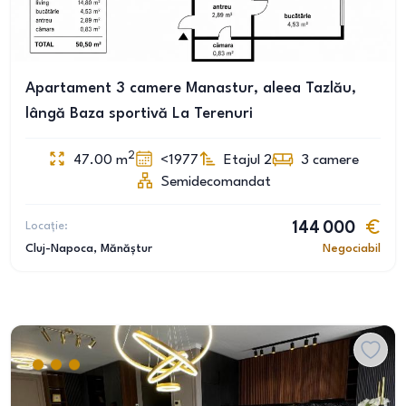
Apartament 3 camere Manastur, aleea Tazlău,
lângă Baza sportivă La Terenuri
2
47.00
m
<1977
Etajul 2
3
camere
Semidecomandat
Locație:
144 000
Cluj-Napoca
, Mănăștur
Negociabil