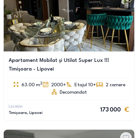
Apartament Mobilat și Utilat Super Lux !!!
Timișoara - Lipovei
2
63.00
m
2000+
Etajul 10+
2
camere
Decomandat
Locație:
173 000
Timișoara
, Lipovei