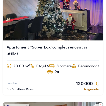
Apartament "Super Lux"complet renovat si
uttilat
2
70.00
m
Etajul 6
3
camere
Decomandat
Da
Locație:
120 000
Bacău
, Alecu Russo
Negociabil
1