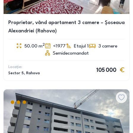
Proprietar, vând apartament 3 camere – Șoseaua
Alexandriei (Rahova)
2
50.00
m
<1977
Etajul 1
3
camere
Semidecomandat
Locație:
105 000
Sector 5
, Rahova