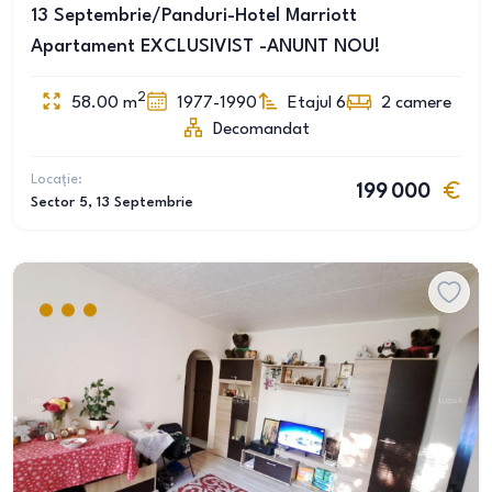
13 Septembrie/Panduri-Hotel Marriott
Apartament EXCLUSIVIST -ANUNT NOU!
2
58.00
m
1977-1990
Etajul 6
2
camere
Decomandat
Locație:
199 000
Sector 5
, 13 Septembrie