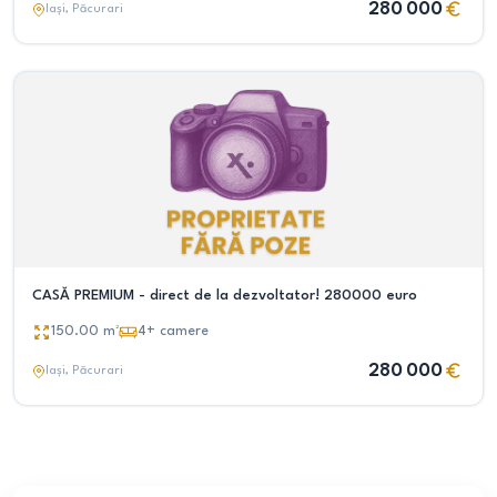
280 000
Iași
, Păcurari
CASĂ PREMIUM - direct de la dezvoltator! 280000 euro
150.00
m²
4+
camere
280 000
Iași
, Păcurari