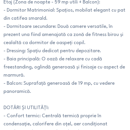
Etaj (Zona de noapte - 59 mp utili + Balcon):
- Dormitor Matrimonial: Spațios, mobilat elegant cu pat
din catifea smarald.
- Dormitoare secundare: Două camere versatile, în
prezent una fiind amenajată ca zonă de fitness birou și
cealaltă ca dormitor de oaspeți copil.
- Dressing: Spațiu dedicat pentru depozitare.
- Baia principală: O oază de relaxare cu cadă
freestanding, oglindă generoasă și finisaje cu aspect de
marmură.
- Balcon: Suprafață generoasă de 19 mp, cu vedere
panoramică.
DOTĂRI ȘI UTILITĂȚI:
- Confort termic: Centrală termică proprie în
condensație, calorifere din oțel, aer condiționat