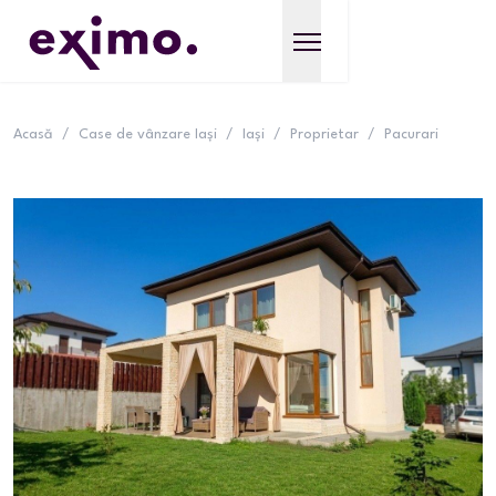
Acasă
/
Case de vânzare Iași
/
Iași
/
Proprietar
/
Pacurari