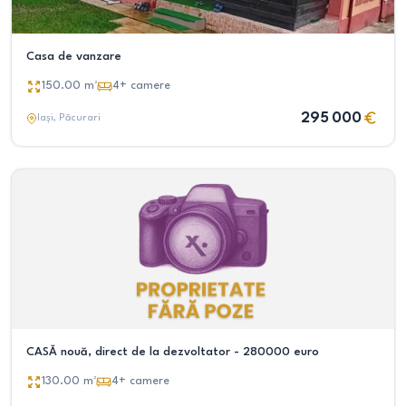
Casa de vanzare
150.00
m²
4+
camere
295 000
Iași
, Păcurari
CASĂ nouă, direct de la dezvoltator - 280000 euro
130.00
m²
4+
camere