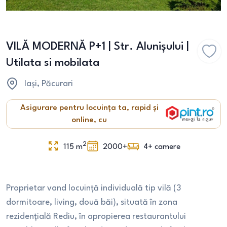
VILĂ MODERNĂ P+1 | Str. Alunișului |
Utilata si mobilata
Iași
, Păcurari
Asigurare pentru locuința ta, rapid și
online, cu
2
115
m
2000+
4+
camere
Proprietar vand locuință individuală tip vilă (3
dormitoare, living, două băi), situată în zona
rezidențială Rediu, în apropierea restaurantului