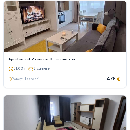
Apartament 2 camere 10 min metrou
51.00
m²
2
camere
478
Popești-Leordeni