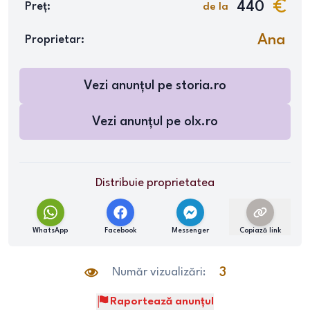
440
Preț:
de la
Ana
Proprietar:
Vezi anunțul pe
storia.ro
Vezi anunțul pe
olx.ro
Distribuie proprietatea
WhatsApp
Facebook
Messenger
Copiază link
Număr vizualizări:
3
Raportează anunțul