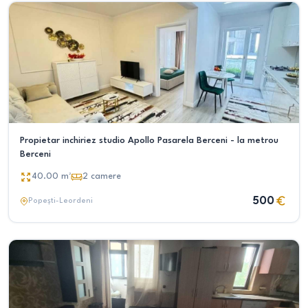
Propietar inchiriez studio Apollo Pasarela Berceni - la metrou
Berceni
40.00
m²
2
camere
500
Popești-Leordeni