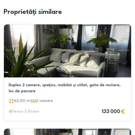
Proprietăți similare
Duplex 2 camere, spațios, mobilat și utilat, gata de mutare,
loc de parcare
62.00
m²
2
camere
133 000
Sector 3
, Dristor