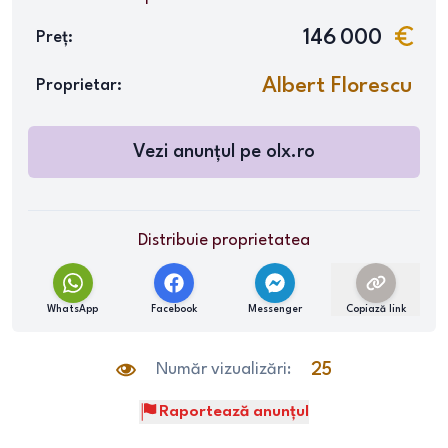
146 000
Preț:
Albert Florescu
Proprietar:
Vezi anunțul pe olx.ro
Distribuie proprietatea
WhatsApp
Facebook
Messenger
Copiază link
Număr vizualizări:
25
Raportează anunțul