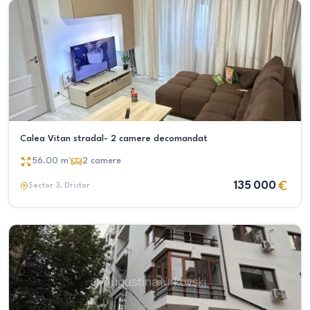
Calea Vitan stradal- 2 camere decomandat
56.00
m²
2
camere
135 000
Sector 3
, Dristor