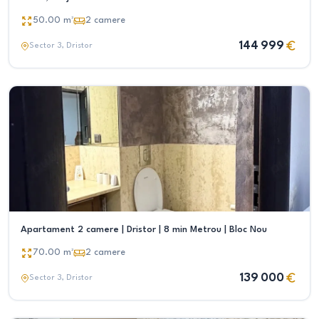
50.00
m²
2
camere
144 999
Sector 3
, Dristor
Apartament 2 camere | Dristor | 8 min Metrou | Bloc Nou
70.00
m²
2
camere
139 000
Sector 3
, Dristor