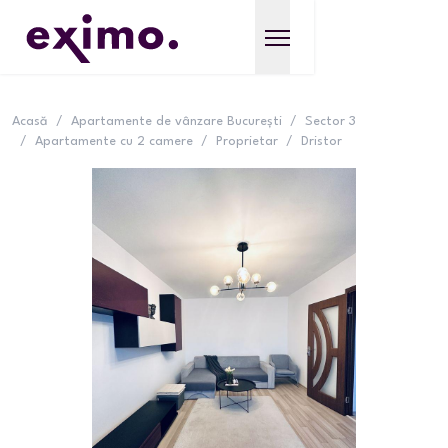
Acasă
/
Apartamente de vânzare București
/
Sector 3
/
Apartamente cu 2 camere
/
Proprietar
/
Dristor