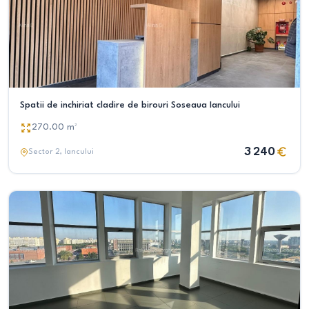
Spatii de inchiriat cladire de birouri Soseaua Iancului
270.00
m²
3 240
Sector 2
, Iancului