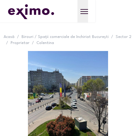
Acasă
/
Birouri / Spații comerciale de închiriat București
/
Sector 2
/
Proprietar
/
Colentina