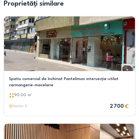
Proprietăți similare
Spatiu comercial de închiriat Pantelimon intersecție-utilat
carmangerie-macelarie
90.00
m²
2 700
Sector 2