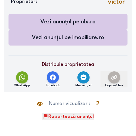
victor
Proprietar:
Vezi anunțul pe
olx.ro
Vezi anunțul pe
imobiliare.ro
Distribuie proprietatea
WhatsApp
Facebook
Messenger
Copiază link
Număr vizualizări:
2
Raportează anunțul