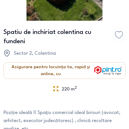
Spatiu de inchiriat colentina cu
fundeni
Sector 2
, Colentina
Asigurare pentru locuința ta, rapid și
online, cu
2
220
m
Poziție ideală !! Spațiu comercial ideal birouri (avocat,
arhitect, executor judecătoresc) , clinică recoltare
analize, etc.