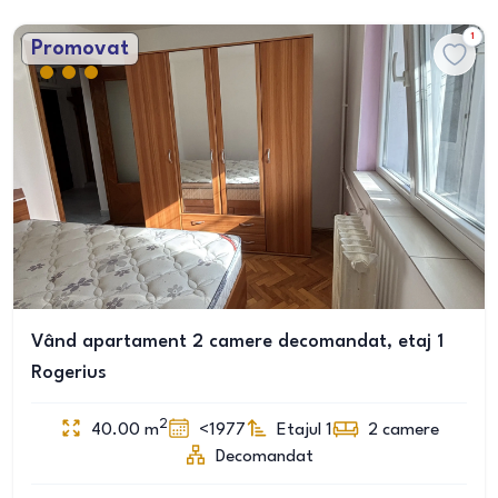
1
Promovat
Vând apartament 2 camere decomandat, etaj 1
Rogerius
2
40.00
m
<1977
Etajul 1
2
camere
Decomandat