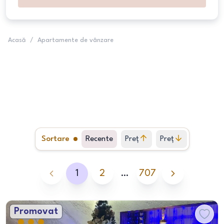
Acasă
/
Apartamente de vânzare
Sortare
Recente
Preț
Preț
crescător
descrescător
1
2
…
707
Promovat