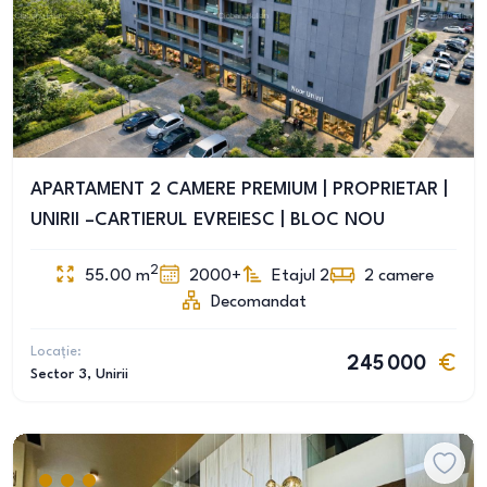
APARTAMENT 2 CAMERE PREMIUM | PROPRIETAR |
UNIRII –CARTIERUL EVREIESC | BLOC NOU
2
55.00
m
2000+
Etajul 2
2
camere
Decomandat
Locație:
245 000
Sector 3
, Unirii