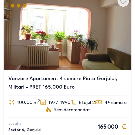
Vanzare Apartament 4 camere Piata Gorjului,
Militari - PRET 165.000 Euro
2
100.00
m
1977-1990
Etajul 2
4+
camere
Semidecomandat
Locație:
165 000
Sector 6
, Gorjului