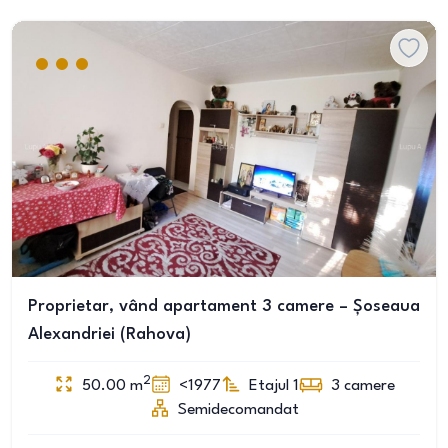
Proprietar, vând apartament 3 camere – Șoseaua
Alexandriei (Rahova)
2
50.00
m
<1977
Etajul 1
3
camere
Semidecomandat