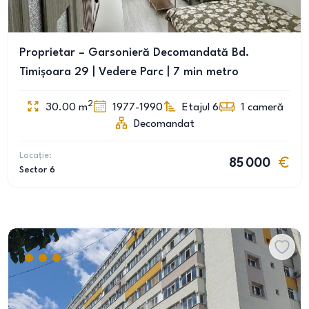
Proprietar – Garsonieră Decomandată Bd.
Timișoara 29 | Vedere Parc | 7 min metro
2
30.00
m
1977-1990
Etajul 6
1
cameră
Decomandat
Locație:
85 000
Sector 6