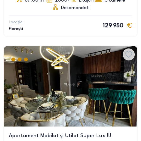
67.00
m
2000+
Etajul 1
3
camere
Decomandat
Locație:
129 950
Florești
Apartament Mobilat și Utilat Super Lux !!!