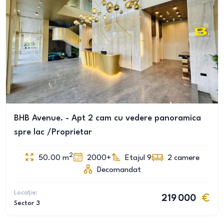
BHB Avenue. - Apt 2 cam cu vedere panoramica
spre lac /Proprietar
2
50.00
m
2000+
Etajul 9
2
camere
Decomandat
Locație:
219 000
Sector 3