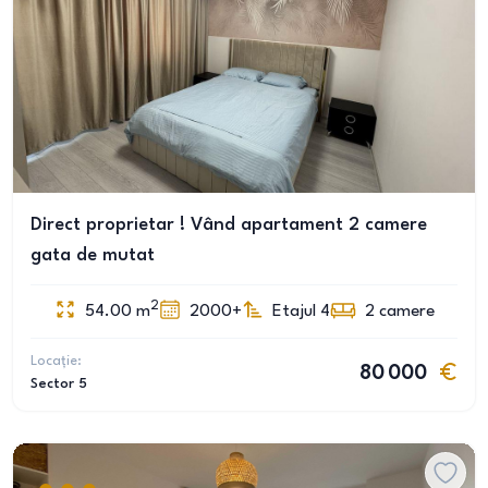
Direct proprietar ! Vând apartament 2 camere
gata de mutat
2
54.00
m
2000+
Etajul 4
2
camere
Locație:
80 000
Sector 5