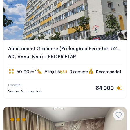
Apartament 3 camere (Prelungirea Ferentari 52-
60, Vadul Nou) - PROPRIETAR
2
60.00
m
Etajul 6
3
camere
Decomandat
Locație:
84 000
Sector 5
, Ferentari