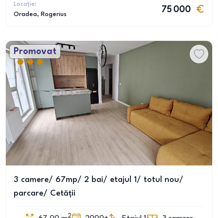
Locație:
75 000
Oradea
, Rogerius
Promovat
3 camere/ 67mp/ 2 bai/ etajul 1/ totul nou/
parcare/ Cetății
2