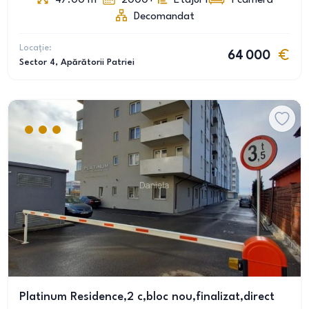
47.00
m
2000+
Etajul 1
1
cameră
Decomandat
Locație:
64 000
Sector 4
, Apărătorii Patriei
Platinum Residence,2 c,bloc nou,finalizat,direct