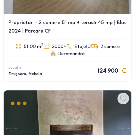
Proprietar – 2 camere 51 mp + terasă 45 mp | Bloc
2024 | Parcare CF
2
51.00
m
2000+
Etajul 3
2
camere
Decomandat
Locație:
124 900
Timișoara
, Mehala