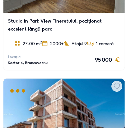
Studio în Park View Tineretului, poziționat
excelent lângă parc
2
27.00
m
2000+
Etajul 9
1
cameră
Locație:
95 000
Sector 4
, Brâncoveanu