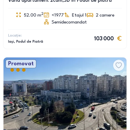
Vând apartament 2cam,SD în Podul de piatra
2
52.00
m
<1977
Etajul 1
2
camere
Semidecomandat
Locație:
103 000
Iași
, Podul de Piatră
Promovat