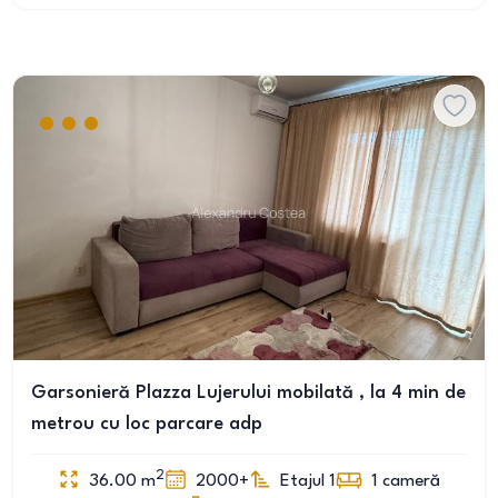
Garsonieră Plazza Lujerului mobilată , la 4 min de
metrou cu loc parcare adp
2
36.00
m
2000+
Etajul 1
1
cameră