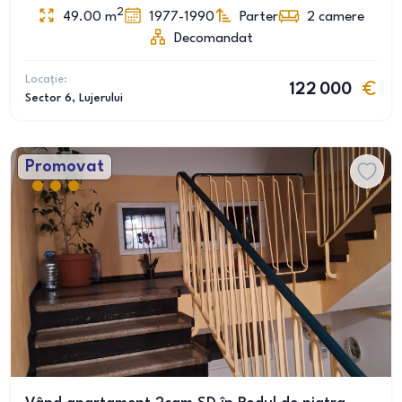
2
49.00
m
1977-1990
Parter
2
camere
Decomandat
Locație:
122 000
Sector 6
, Lujerului
Promovat