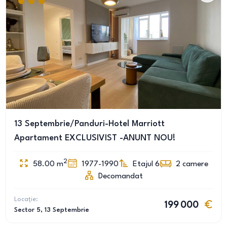
13 Septembrie/Panduri-Hotel Marriott
Apartament EXCLUSIVIST -ANUNT NOU!
2
58.00
m
1977-1990
Etajul 6
2
camere
Decomandat
Locație:
199 000
Sector 5
, 13 Septembrie