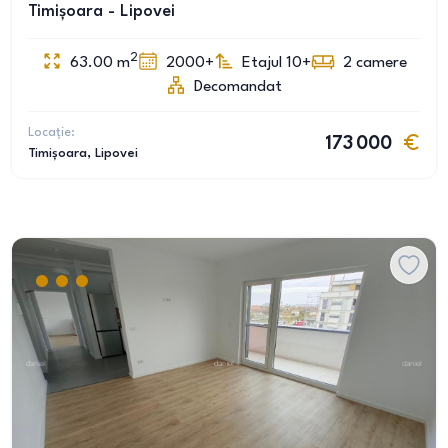
Timișoara - Lipovei
2
63.00
m
2000+
Etajul 10+
2
camere
Decomandat
Locație:
173 000
Timișoara
, Lipovei