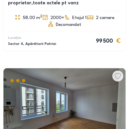
proprietar,toate actele pt vanz
2
58.00
m
2000+
Etajul 1
2
camere
Decomandat
Locație:
99 500
Sector 4
, Apărătorii Patriei