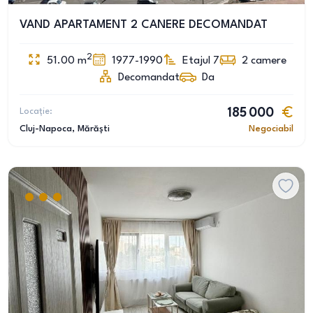
VAND APARTAMENT 2 CANERE DECOMANDAT
2
51.00
m
1977-1990
Etajul 7
2
camere
Decomandat
Da
Locație:
185 000
Cluj-Napoca
, Mărăști
Negociabil