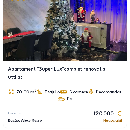
Apartament "Super Lux"complet renovat si
uttilat
2
70.00
m
Etajul 6
3
camere
Decomandat
Da
Locație:
120 000
Bacău
, Alecu Russo
Negociabil