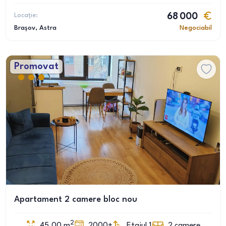
Locație:
68 000
Brașov
, Astra
Negociabil
Promovat
Apartament 2 camere bloc nou
2
45.00
m
2000+
Etajul 1
2
camere