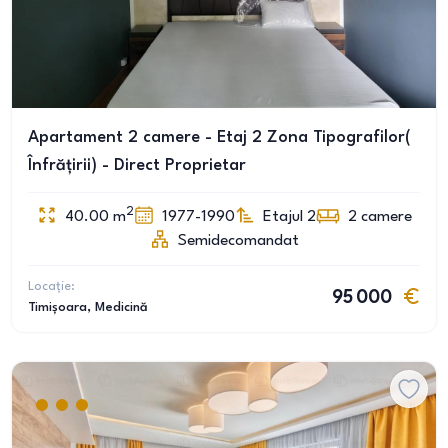
Apartament 2 camere - Etaj 2 Zona Tipografilor(
Înfrățirii) - Direct Proprietar
2
40.00
m
1977-1990
Etajul 2
2
camere
Semidecomandat
Locație:
95 000
Timișoara
, Medicină