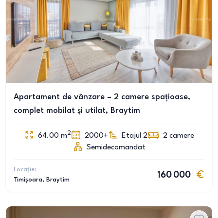
Apartament de vânzare – 2 camere spațioase,
complet mobilat și utilat, Braytim
2
64.00
m
2000+
Etajul 2
2
camere
Semidecomandat
Locație:
160 000
Timișoara
, Braytim