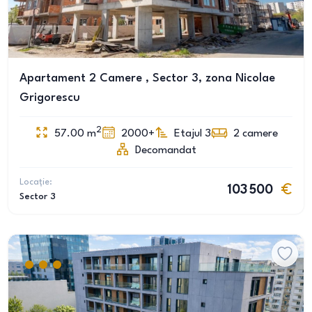
Apartament 2 Camere , Sector 3, zona Nicolae
Grigorescu
2
57.00
m
2000+
Etajul 3
2
camere
Decomandat
Locație:
103 500
Sector 3